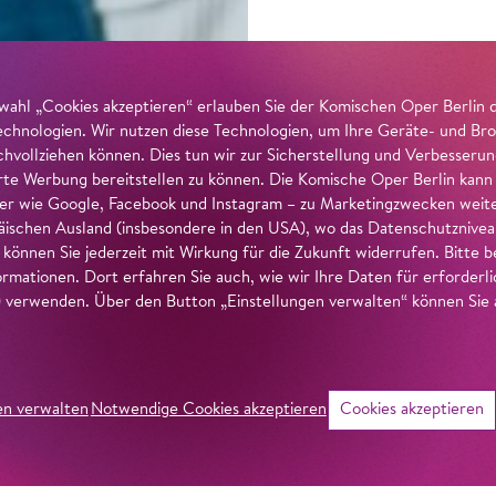
wahl „Cookies akzeptieren“ erlauben Sie der Komischen Oper Berlin 
echnologien. Wir nutzen diese Technologien, um Ihre Geräte- und Bro
achvollziehen können. Dies tun wir zur Sicherstellung und Verbesseru
erte Werbung bereitstellen zu können. Die Komische Oper Berlin kann
r wie Google, Facebook und Instagram – zu Marketingzwecken weiter
ischen Ausland (insbesondere in den USA), wo das Datenschutzniveau 
g können Sie jederzeit mit Wirkung für die Zukunft widerrufen. Bitte
ormationen. Dort erfahren Sie auch, wie wir Ihre Daten für erforderl
verwenden. Über den Button „Einstellungen verwalten“ können Sie a
en verwalten
Notwendige Cookies akzeptieren
Cookies akzeptieren
©