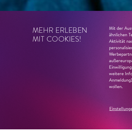
MEHR ERLEBEN
Mit der Aus
ähnlichen T
MIT COOKIES!
Aktivität n
personalisi
Werbepartne
außereuropä
Einwilligun
weitere Inf
Anmeldung) 
wollen.
Einstellung