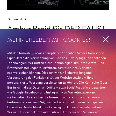
26. Juni 2026
Ambur Braid für DER FAUST
MEHR ERLEBEN MIT COOKIES!
nominiert
Ambur Braid
ist für den Deutschen Theaterpreis DER
Mit der Auswahl „Cookies akzeptieren“ erlauben Sie der Komischen
FAUST nominiert in der Kategorie »Darsteller:in
Oper Berlin die Verwendung von Cookies, Pixeln, Tags und ähnlichen
Technologien. Wir nutzen diese Technologien, um Ihre Geräte- und
Musiktheater«. Ihr eindrucksvolles Rollendebüt als
Browsereinstellungen zu erfahren, damit wir Ihre Aktivität
Katerina Lwowna Ismailowa in Barrie Koskys
Lady
nachvollziehen können. Dies tun wir zur Sicherstellung und
Macbeth von Mzensk
sei jederzeit authentisch, ziehe das
Verbesserung der Funktionalität der Website sowie um Ihnen
Publikum in ihren Bann, fordere zum Miterleben und
personalisierte Werbung bereitstellen zu können. Die Komische Oper
Berlin kann diese Daten an Dritte – etwa Social Media Werbepartner
Mitleiden heraus – niemand im Saal bliebe teilnahmslos
wie Google, Facebook und Instagram – zu Marketingzwecken
zurück, lobt die Jury Ambur Braids stimmliche Wucht
weitergeben. Diese sitzen teilweise im außereuropäischen Ausland
und ihre starke Bühnenpräsenz:
(insbesondere in den USA), wo das Datenschutzniveau geringer sein
kann als in Deutschland. Ihre Einwilligung können Sie jederzeit mit
Wirkung für die Zukunft widerrufen. Bitte besuchen Sie unsere
»In dem überwältigenden Farbenreichtum ihres Spiels