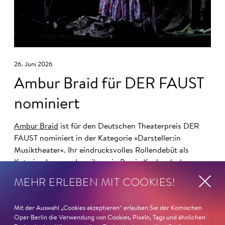
26. Juni 2026
Ambur Braid für DER FAUST
nominiert
Ambur Braid
ist für den Deutschen Theaterpreis DER
FAUST nominiert in der Kategorie »Darsteller:in
Musiktheater«. Ihr eindrucksvolles Rollendebüt als
Katerina Lwowna Ismailowa in Barrie Koskys
Lady
Macbeth von Mzensk
sei jederzeit authentisch, ziehe das
MEHR ERLEBEN MIT COOKIES!
Publikum in ihren Bann, fordere zum Miterleben und
Mitleiden heraus – niemand im Saal bliebe teilnahmslos
Mit der Auswahl „Cookies akzeptieren“ erlauben Sie der Komischen
zurück, lobt die Jury Ambur Braids stimmliche Wucht
Oper Berlin die Verwendung von Cookies, Pixeln, Tags und ähnlichen
und ihre starke Bühnenpräsenz: