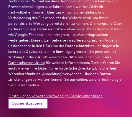
Technologien. Wir nutzen diese Technologien, um Ihre Geräte- und
Browsereinstellungen zu erfahren, damit wir Ihre Aktivität
»In dem überwältigenden Farbenreichtum ihres Spiels
nachvollziehen können. Dies tun wir zur Sicherstellung und
Verbesserung der Funktionalität der Website sowie um Ihnen
sind Auflehnung und Verletzlichkeit ebenso nachfühlbar
personalisierte Werbung bereitstellen zu können. Die Komische Oper
wie die verzweifelte Einsamkeit ihrer Figur.«
Jury-
Berlin kann diese Daten an Dritte – etwa Social Media Werbepartner
Begründung
wie Google, Facebook und Instagram – zu Marketingzwecken
weitergeben. Diese sitzen teilweise im außereuropäischen Ausland
(insbesondere in den USA), wo das Datenschutzniveau geringer sein
kann als in Deutschland. Ihre Einwilligung können Sie jederzeit mit
Wirkung für die Zukunft widerrufen. Bitte besuchen Sie unsere
Datenschutzerklärung
für weitere Informationen. Dort erfahren Sie
auch, wie wir Ihre Daten für erforderliche Zwecke (z.B. Sicherheit,
Warenkorbfunktion, Anmeldung) verwenden. Über den Button
„Einstellungen verwalten“ können Sie auswählen, welche Technologien
Sie zulassen wollen.
Einstellungen verwalten
Notwendige Cookies akzeptieren
Cookies akzeptieren