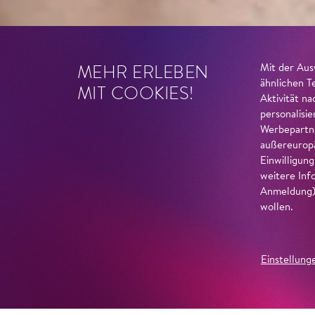
MEHR ERLEBEN
Mit der Aus
ähnlichen T
MIT COOKIES!
Aktivität n
personalisi
Werbepartne
außereuropä
Einwilligun
weitere Inf
Anmeldung) 
wollen.
Einstellung