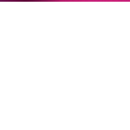
22. Juni 2026
Paradies und Abgrund
Von lautem Flehen, sanfter Trauer und dem viel zu
frühen Abschied im französischem Chorkonzert
Sacre
Chor
#KOBSiKo