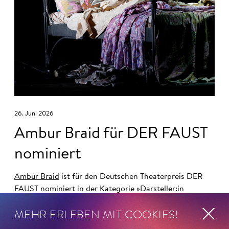
26. Juni 2026
Ambur Braid für DER FAUST
nominiert
Ambur Braid
ist für den Deutschen Theaterpreis DER
FAUST nominiert in der Kategorie »Darsteller:in
Musiktheater«. Ihr eindrucksvolles Rollendebüt als
MEHR ERLEBEN MIT COOKIES!
Katerina Lwowna Ismailowa in Barrie Koskys
Lady
Macbeth von Mzensk
sei jederzeit authentisch, ziehe das