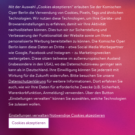
Publikum in ihren Bann, fordere zum Miterleben und
Mit der Auswahl „Cookies akzeptieren“ erlauben Sie der Komischen
Mitleiden heraus – niemand im Saal bliebe teilnahmslos
Oper Berlin die Verwendung von Cookies, Pixeln, Tags und ähnlichen
Technologien. Wir nutzen diese Technologien, um Ihre Geräte- und
zurück, lobt die Jury Ambur Braids stimmliche Wucht
Browsereinstellungen zu erfahren, damit wir Ihre Aktivität
und ihre starke Bühnenpräsenz:
nachvollziehen können. Dies tun wir zur Sicherstellung und
Verbesserung der Funktionalität der Website sowie um Ihnen
»In dem überwältigenden Farbenreichtum ihres Spiels
personalisierte Werbung bereitstellen zu können. Die Komische Oper
Berlin kann diese Daten an Dritte – etwa Social Media Werbepartner
sind Auflehnung und Verletzlichkeit ebenso nachfühlbar
wie Google, Facebook und Instagram – zu Marketingzwecken
wie die verzweifelte Einsamkeit ihrer Figur.«
Jury-
weitergeben. Diese sitzen teilweise im außereuropäischen Ausland
Begründung
(insbesondere in den USA), wo das Datenschutzniveau geringer sein
kann als in Deutschland. Ihre Einwilligung können Sie jederzeit mit
Wirkung für die Zukunft widerrufen. Bitte besuchen Sie unsere
Datenschutzerklärung
für weitere Informationen. Dort erfahren Sie
auch, wie wir Ihre Daten für erforderliche Zwecke (z.B. Sicherheit,
Warenkorbfunktion, Anmeldung) verwenden. Über den Button
„Einstellungen verwalten“ können Sie auswählen, welche Technologien
Sie zulassen wollen.
Einstellungen verwalten
Notwendige Cookies akzeptieren
Cookies akzeptieren