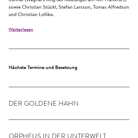
Kühnel (Wagners
Ring des Nibelungen
am TAT Frankfurt)
sowie Christian Stückl, Stefan Larsson, Tomas Alfredson
und Christian Lollike.
Weiterlesen
Nächste Termine und Besetzung
DER GOLDENE HAHN
OR­PHEUS IN DER UN­TER­WELT