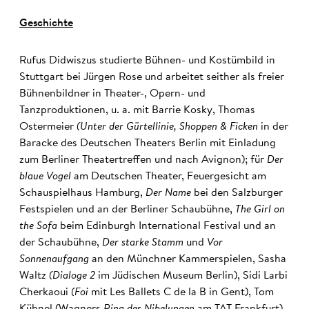
Geschichte
Rufus Didwiszus studierte Bühnen- und Kostümbild in
Stuttgart bei Jürgen Rose und arbeitet seither als freier
Bühnenbildner in Theater-, Opern- und
Tanzproduktionen, u. a. mit Barrie Kosky, Thomas
Ostermeier
(Unter der Gürtellinie, Shoppen & Ficken
in der
Baracke des Deutschen Theaters Berlin mit Einladung
zum Berliner Theatertreffen und nach Avignon); für
Der
blaue Vogel
am Deutschen Theater, Feuergesicht am
Schauspielhaus Hamburg,
Der Name
bei den Salzburger
Festspielen und an der Berliner Schaubühne,
The Girl on
the Sofa
beim Edinburgh International Festival und an
der Schaubühne,
Der starke Stamm
und
Vor
Sonnenaufgang
an den Münchner Kammerspielen, Sasha
Waltz
(Dialoge 2
im Jüdischen Museum Berlin), Sidi Larbi
Cherkaoui
(Foi
mit Les Ballets C de la B in Gent), Tom