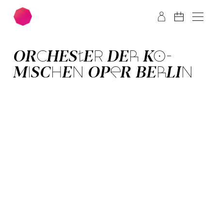
Zum Hauptinhalt springen
Zum Footer springen
OR­CHES­TER­ DER­ KO­
MISCH­EN OPER BER­LIN