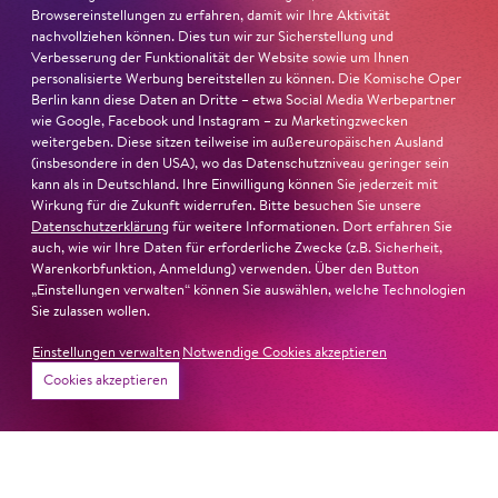
Browsereinstellungen zu erfahren, damit wir Ihre Aktivität
Ambur Braid
ist für den Deutschen Theaterpreis DER
nachvollziehen können. Dies tun wir zur Sicherstellung und
FAUST nominiert in der Kategorie »Darsteller:in
Verbesserung der Funktionalität der Website sowie um Ihnen
Musiktheater«. Ihr eindrucksvolles Rollendebüt als
personalisierte Werbung bereitstellen zu können. Die Komische Oper
Berlin kann diese Daten an Dritte – etwa Social Media Werbepartner
Katerina Lwowna Ismailowa in Barrie Koskys
Lady
wie Google, Facebook und Instagram – zu Marketingzwecken
Macbeth von Mzensk
sei jederzeit authentisch, ziehe das
weitergeben. Diese sitzen teilweise im außereuropäischen Ausland
Publikum in ihren Bann, fordere zum Miterleben und
(insbesondere in den USA), wo das Datenschutzniveau geringer sein
Mitleiden heraus – niemand im Saal bliebe teilnahmslos
kann als in Deutschland. Ihre Einwilligung können Sie jederzeit mit
Wirkung für die Zukunft widerrufen. Bitte besuchen Sie unsere
zurück, lobt die Jury Ambur Braids stimmliche Wucht
Datenschutzerklärung
für weitere Informationen. Dort erfahren Sie
und ihre starke Bühnenpräsenz:
auch, wie wir Ihre Daten für erforderliche Zwecke (z.B. Sicherheit,
Warenkorbfunktion, Anmeldung) verwenden. Über den Button
»In dem überwältigenden Farbenreichtum ihres Spiels
„Einstellungen verwalten“ können Sie auswählen, welche Technologien
Sie zulassen wollen.
sind Auflehnung und Verletzlichkeit ebenso nachfühlbar
wie die verzweifelte Einsamkeit ihrer Figur.«
Jury-
Einstellungen verwalten
Notwendige Cookies akzeptieren
Begründung
Cookies akzeptieren