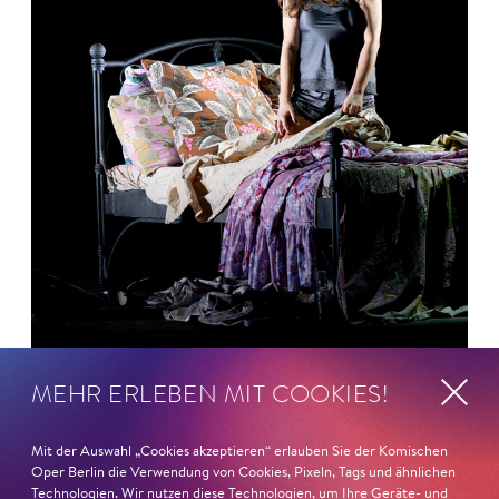
MEHR ERLEBEN MIT COOKIES!
26. Juni 2026
Ambur Braid für DER FAUST
Mit der Auswahl „Cookies akzeptieren“ erlauben Sie der Komischen
nominiert
Oper Berlin die Verwendung von Cookies, Pixeln, Tags und ähnlichen
Technologien. Wir nutzen diese Technologien, um Ihre Geräte- und