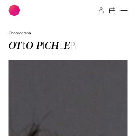
Zum Hauptinhalt springen
Zum Footer springen
Choreograph
OT­TO PICH­LER