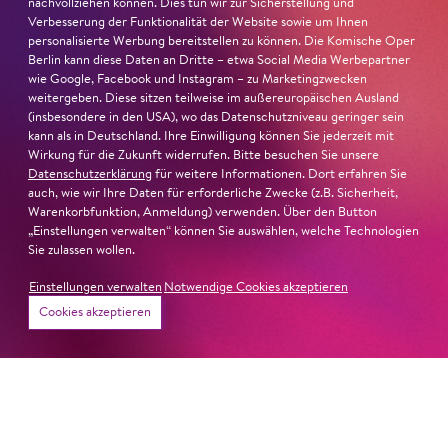
sind Auflehnung und Verletzlichkeit ebenso nachfühlbar
nachvollziehen können. Dies tun wir zur Sicherstellung und
Verbesserung der Funktionalität der Website sowie um Ihnen
wie die verzweifelte Einsamkeit ihrer Figur.«
Jury-
personalisierte Werbung bereitstellen zu können. Die Komische Oper
Begründung
Berlin kann diese Daten an Dritte – etwa Social Media Werbepartner
wie Google, Facebook und Instagram – zu Marketingzwecken
weitergeben. Diese sitzen teilweise im außereuropäischen Ausland
(insbesondere in den USA), wo das Datenschutzniveau geringer sein
kann als in Deutschland. Ihre Einwilligung können Sie jederzeit mit
Wirkung für die Zukunft widerrufen. Bitte besuchen Sie unsere
Datenschutzerklärung
für weitere Informationen. Dort erfahren Sie
auch, wie wir Ihre Daten für erforderliche Zwecke (z.B. Sicherheit,
Warenkorbfunktion, Anmeldung) verwenden. Über den Button
„Einstellungen verwalten“ können Sie auswählen, welche Technologien
Sie zulassen wollen.
Einstellungen verwalten
Notwendige Cookies akzeptieren
Cookies akzeptieren
22. Juni 2026