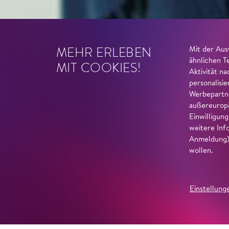
MEHR ERLEBEN
Mit der Aus
ähnlichen T
MIT COOKIES!
Aktivität n
personalisi
Werbepartne
außereuropä
Einwilligun
weitere Inf
Anmeldung) 
wollen.
Einstellung