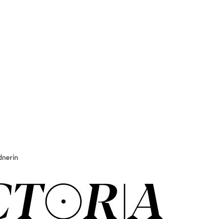
dnerin
C­TO­RIA