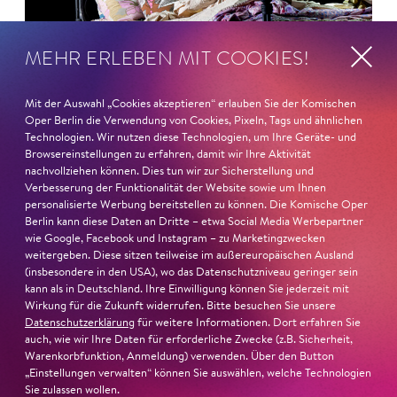
MEHR ERLEBEN MIT COOKIES!
Mit der Auswahl „Cookies akzeptieren“ erlauben Sie der Komischen
Oper Berlin die Verwendung von Cookies, Pixeln, Tags und ähnlichen
Technologien. Wir nutzen diese Technologien, um Ihre Geräte- und
Browsereinstellungen zu erfahren, damit wir Ihre Aktivität
nachvollziehen können. Dies tun wir zur Sicherstellung und
Verbesserung der Funktionalität der Website sowie um Ihnen
26. Juni 2026
personalisierte Werbung bereitstellen zu können. Die Komische Oper
Berlin kann diese Daten an Dritte – etwa Social Media Werbepartner
Ambur Braid für DER FAUST
wie Google, Facebook und Instagram – zu Marketingzwecken
weitergeben. Diese sitzen teilweise im außereuropäischen Ausland
nominiert
(insbesondere in den USA), wo das Datenschutzniveau geringer sein
kann als in Deutschland. Ihre Einwilligung können Sie jederzeit mit
Ambur Braid
ist für den Deutschen Theaterpreis DER
Wirkung für die Zukunft widerrufen. Bitte besuchen Sie unsere
Datenschutzerklärung
für weitere Informationen. Dort erfahren Sie
FAUST nominiert in der Kategorie »Darsteller:in
auch, wie wir Ihre Daten für erforderliche Zwecke (z.B. Sicherheit,
Musiktheater«. Ihr eindrucksvolles Rollendebüt als
Warenkorbfunktion, Anmeldung) verwenden. Über den Button
Katerina Lwowna Ismailowa in Barrie Koskys
Lady
„Einstellungen verwalten“ können Sie auswählen, welche Technologien
Macbeth von Mzensk
sei jederzeit authentisch, ziehe das
Sie zulassen wollen.