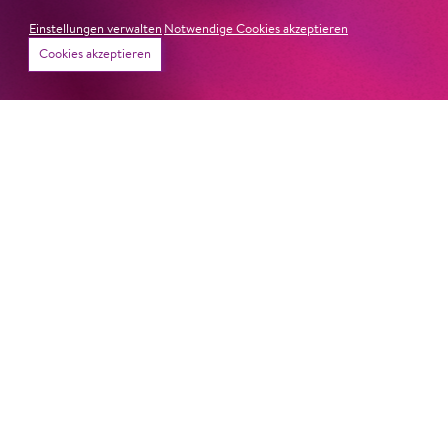
Publikum in ihren Bann, fordere zum Miterleben und
Einstellungen verwalten
Notwendige Cookies akzeptieren
Mitleiden heraus – niemand im Saal bliebe teilnahmslos
Cookies akzeptieren
zurück, lobt die Jury Ambur Braids stimmliche Wucht
und ihre starke Bühnenpräsenz:
»In dem überwältigenden Farbenreichtum ihres Spiels
sind Auflehnung und Verletzlichkeit ebenso nachfühlbar
wie die verzweifelte Einsamkeit ihrer Figur.«
Jury-
Begründung