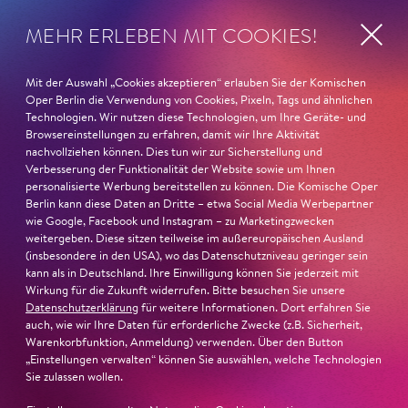
wie die verzweifelte Einsamkeit ihrer Figur.«
Jury-
Begründung
MEHR ERLEBEN MIT COOKIES!
Mit der Auswahl „Cookies akzeptieren“ erlauben Sie der Komischen
Oper Berlin die Verwendung von Cookies, Pixeln, Tags und ähnlichen
Technologien. Wir nutzen diese Technologien, um Ihre Geräte- und
Browsereinstellungen zu erfahren, damit wir Ihre Aktivität
nachvollziehen können. Dies tun wir zur Sicherstellung und
Verbesserung der Funktionalität der Website sowie um Ihnen
personalisierte Werbung bereitstellen zu können. Die Komische Oper
Berlin kann diese Daten an Dritte – etwa Social Media Werbepartner
wie Google, Facebook und Instagram – zu Marketingzwecken
weitergeben. Diese sitzen teilweise im außereuropäischen Ausland
(insbesondere in den USA), wo das Datenschutzniveau geringer sein
kann als in Deutschland. Ihre Einwilligung können Sie jederzeit mit
Wirkung für die Zukunft widerrufen. Bitte besuchen Sie unsere
Datenschutzerklärung
für weitere Informationen. Dort erfahren Sie
auch, wie wir Ihre Daten für erforderliche Zwecke (z.B. Sicherheit,
Warenkorbfunktion, Anmeldung) verwenden. Über den Button
22. Juni 2026
„Einstellungen verwalten“ können Sie auswählen, welche Technologien
Sie zulassen wollen.
Paradies und Abgrund