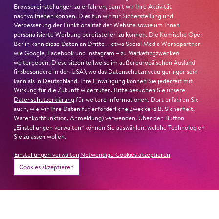
Browsereinstellungen zu erfahren, damit wir Ihre Aktivität
Ambur Braid
ist für den Deutschen Theaterpreis DER
nachvollziehen können. Dies tun wir zur Sicherstellung und
FAUST nominiert in der Kategorie »Darsteller:in
Verbesserung der Funktionalität der Website sowie um Ihnen
Musiktheater«. Ihr eindrucksvolles Rollendebüt als
personalisierte Werbung bereitstellen zu können. Die Komische Oper
Berlin kann diese Daten an Dritte – etwa Social Media Werbepartner
Katerina Lwowna Ismailowa in Barrie Koskys
Lady
wie Google, Facebook und Instagram – zu Marketingzwecken
Macbeth von Mzensk
sei jederzeit authentisch, ziehe das
weitergeben. Diese sitzen teilweise im außereuropäischen Ausland
Publikum in ihren Bann, fordere zum Miterleben und
(insbesondere in den USA), wo das Datenschutzniveau geringer sein
Mitleiden heraus – niemand im Saal bliebe teilnahmslos
kann als in Deutschland. Ihre Einwilligung können Sie jederzeit mit
Wirkung für die Zukunft widerrufen. Bitte besuchen Sie unsere
zurück, lobt die Jury Ambur Braids stimmliche Wucht
Datenschutzerklärung
für weitere Informationen. Dort erfahren Sie
und ihre starke Bühnenpräsenz:
auch, wie wir Ihre Daten für erforderliche Zwecke (z.B. Sicherheit,
Warenkorbfunktion, Anmeldung) verwenden. Über den Button
»In dem überwältigenden Farbenreichtum ihres Spiels
„Einstellungen verwalten“ können Sie auswählen, welche Technologien
Sie zulassen wollen.
sind Auflehnung und Verletzlichkeit ebenso nachfühlbar
wie die verzweifelte Einsamkeit ihrer Figur.«
Jury-
Einstellungen verwalten
Notwendige Cookies akzeptieren
Begründung
Cookies akzeptieren