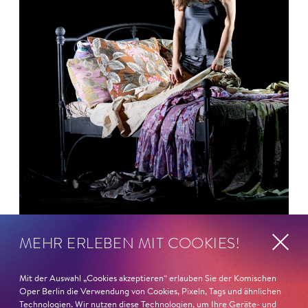
MEHR ERLEBEN MIT COOKIES!
26. Juni 2026
Ambur Braid für DER FAUST
Mit der Auswahl „Cookies akzeptieren“ erlauben Sie der Komischen
nominiert
Oper Berlin die Verwendung von Cookies, Pixeln, Tags und ähnlichen
Technologien. Wir nutzen diese Technologien, um Ihre Geräte- und