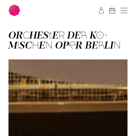
Zum Hauptinhalt springen
Zum Footer springen
OR­CHES­TER­ DER­ KO­
MISCH­EN OPER BER­LIN