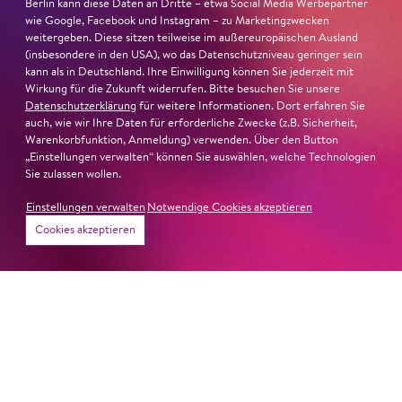
Berlin kann diese Daten an Dritte – etwa Social Media Werbepartner
wie Google, Facebook und Instagram – zu Marketingzwecken
weitergeben. Diese sitzen teilweise im außereuropäischen Ausland
(insbesondere in den USA), wo das Datenschutzniveau geringer sein
kann als in Deutschland. Ihre Einwilligung können Sie jederzeit mit
Wirkung für die Zukunft widerrufen. Bitte besuchen Sie unsere
Datenschutzerklärung
für weitere Informationen. Dort erfahren Sie
auch, wie wir Ihre Daten für erforderliche Zwecke (z.B. Sicherheit,
Warenkorbfunktion, Anmeldung) verwenden. Über den Button
„Einstellungen verwalten“ können Sie auswählen, welche Technologien
Sie zulassen wollen.
Einstellungen verwalten
Notwendige Cookies akzeptieren
Cookies akzeptieren
22. Juni 2026
Paradies und Abgrund
Von lautem Flehen, sanfter Trauer und dem viel zu
frühen Abschied im französischem Chorkonzert
Sacre