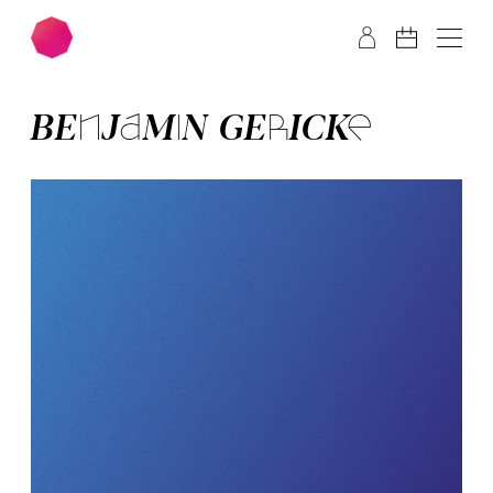
Zum Hauptinhalt springen
Zum Footer springen
BEN­JA­MIN GE­RICK­E