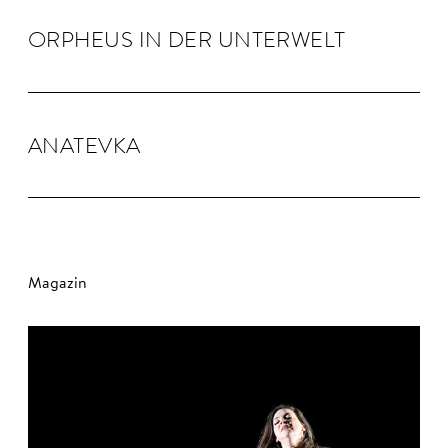
OR­PHEUS IN DER UN­TER­WELT
ANA­TEVKA
Magazin