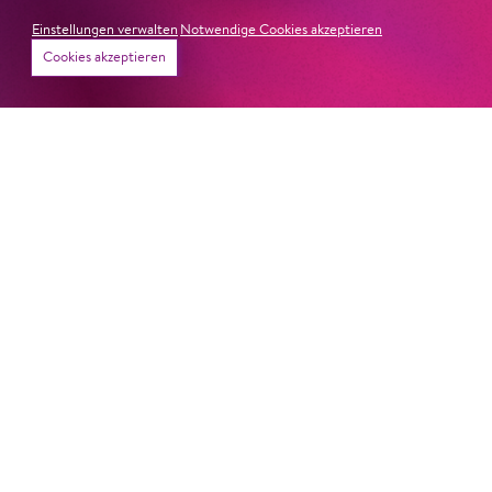
Einstellungen verwalten
Notwendige Cookies akzeptieren
Cookies akzeptieren
22. Juni 2026
Paradies und Abgrund
Von lautem Flehen, sanfter Trauer und dem viel zu
frühen Abschied im französischem Chorkonzert
Sacre
Chor
#KOBSiKo