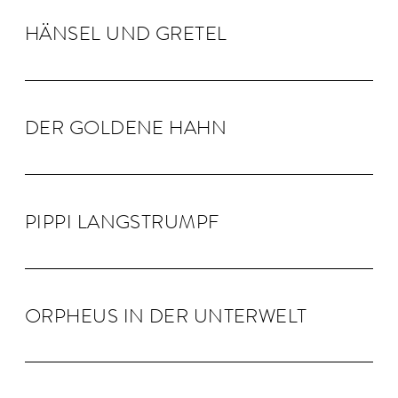
HÄNSEL UND GRE­TEL
DER GOLDENE HAHN
PIPPI LANG­STRUMPF
OR­PHEUS IN DER UN­TER­WELT