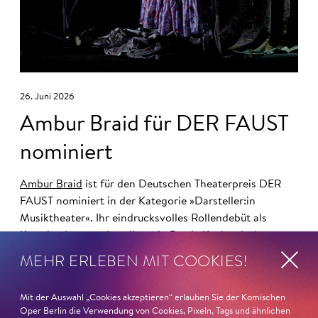
26. Juni 2026
Ambur Braid für DER FAUST
nominiert
Ambur Braid
ist für den Deutschen Theaterpreis DER
FAUST nominiert in der Kategorie »Darsteller:in
Musiktheater«. Ihr eindrucksvolles Rollendebüt als
Katerina Lwowna Ismailowa in Barrie Koskys
Lady
Macbeth von Mzensk
sei jederzeit authentisch, ziehe das
MEHR ERLEBEN MIT COOKIES!
Publikum in ihren Bann, fordere zum Miterleben und
Mitleiden heraus – niemand im Saal bliebe teilnahmslos
Mit der Auswahl „Cookies akzeptieren“ erlauben Sie der Komischen
zurück, lobt die Jury Ambur Braids stimmliche Wucht
Oper Berlin die Verwendung von Cookies, Pixeln, Tags und ähnlichen