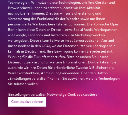
und ihre starke Bühnenpräsenz:
Technologien. Wir nutzen diese Technologien, um Ihre Geräte- und
Browsereinstellungen zu erfahren, damit wir Ihre Aktivität
nachvollziehen können. Dies tun wir zur Sicherstellung und
»In dem überwältigenden Farbenreichtum ihres Spiels
Verbesserung der Funktionalität der Website sowie um Ihnen
sind Auflehnung und Verletzlichkeit ebenso nachfühlbar
personalisierte Werbung bereitstellen zu können. Die Komische Oper
wie die verzweifelte Einsamkeit ihrer Figur.«
Jury-
Berlin kann diese Daten an Dritte – etwa Social Media Werbepartner
Begründung
wie Google, Facebook und Instagram – zu Marketingzwecken
weitergeben. Diese sitzen teilweise im außereuropäischen Ausland
(insbesondere in den USA), wo das Datenschutzniveau geringer sein
kann als in Deutschland. Ihre Einwilligung können Sie jederzeit mit
Wirkung für die Zukunft widerrufen. Bitte besuchen Sie unsere
Datenschutzerklärung
für weitere Informationen. Dort erfahren Sie
auch, wie wir Ihre Daten für erforderliche Zwecke (z.B. Sicherheit,
Warenkorbfunktion, Anmeldung) verwenden. Über den Button
„Einstellungen verwalten“ können Sie auswählen, welche Technologien
Sie zulassen wollen.
Einstellungen verwalten
Notwendige Cookies akzeptieren
Cookies akzeptieren