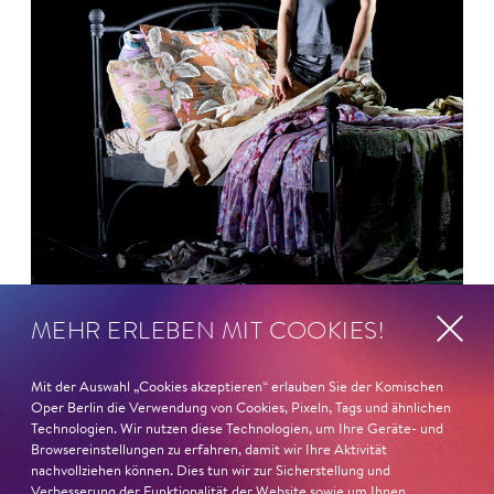
MEHR ERLEBEN MIT COOKIES!
26. Juni 2026
Ambur Braid für DER FAUST
Mit der Auswahl „Cookies akzeptieren“ erlauben Sie der Komischen
Oper Berlin die Verwendung von Cookies, Pixeln, Tags und ähnlichen
nominiert
Technologien. Wir nutzen diese Technologien, um Ihre Geräte- und
Browsereinstellungen zu erfahren, damit wir Ihre Aktivität
nachvollziehen können. Dies tun wir zur Sicherstellung und
Ambur Braid
ist für den Deutschen Theaterpreis DER
Verbesserung der Funktionalität der Website sowie um Ihnen