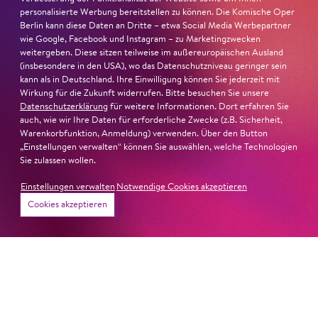
FAUST nominiert in der Kategorie »Darsteller:in
personalisierte Werbung bereitstellen zu können. Die Komische Oper
Berlin kann diese Daten an Dritte – etwa Social Media Werbepartner
Musiktheater«. Ihr eindrucksvolles Rollendebüt als
wie Google, Facebook und Instagram – zu Marketingzwecken
Katerina Lwowna Ismailowa in Barrie Koskys
Lady
weitergeben. Diese sitzen teilweise im außereuropäischen Ausland
Macbeth von Mzensk
sei jederzeit authentisch, ziehe das
(insbesondere in den USA), wo das Datenschutzniveau geringer sein
Publikum in ihren Bann, fordere zum Miterleben und
kann als in Deutschland. Ihre Einwilligung können Sie jederzeit mit
Wirkung für die Zukunft widerrufen. Bitte besuchen Sie unsere
Mitleiden heraus – niemand im Saal bliebe teilnahmslos
Datenschutzerklärung
für weitere Informationen. Dort erfahren Sie
zurück, lobt die Jury Ambur Braids stimmliche Wucht
auch, wie wir Ihre Daten für erforderliche Zwecke (z.B. Sicherheit,
und ihre starke Bühnenpräsenz:
Warenkorbfunktion, Anmeldung) verwenden. Über den Button
„Einstellungen verwalten“ können Sie auswählen, welche Technologien
Sie zulassen wollen.
»In dem überwältigenden Farbenreichtum ihres Spiels
sind Auflehnung und Verletzlichkeit ebenso nachfühlbar
Einstellungen verwalten
Notwendige Cookies akzeptieren
wie die verzweifelte Einsamkeit ihrer Figur.«
Jury-
Cookies akzeptieren
Begründung