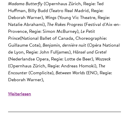
Madama Butterfly
(Opernhaus Zürich, Regie: Ted
Huffman, Billy Budd (Teatro Real Madrid, Regie:
Deborah Warner),
Wings
(Young Vic Theatre, Regie:
Natalie Abrahami),
The Rakes Progress
(Festival d’Aix-en-
Provence, Regie: Simon McBurney),
Le Petit
Prince
(National Ballet of Canada, Choreographie:
Guillaume Cote),
Benjamin, dernière nuit
(Opéra National
de Lyon, Regie: John Fulljames),
Hänsel und Gretel
(Nederlandse Opera, Regie: Lotte de Beer),
Wozzeck
(Opernhaus Zürich, Regie: Andreas Homoki),
The
Encounter
(Complicite),
Between Worlds
(ENO, Regie:
Deborah Warner),
Weiterlesen