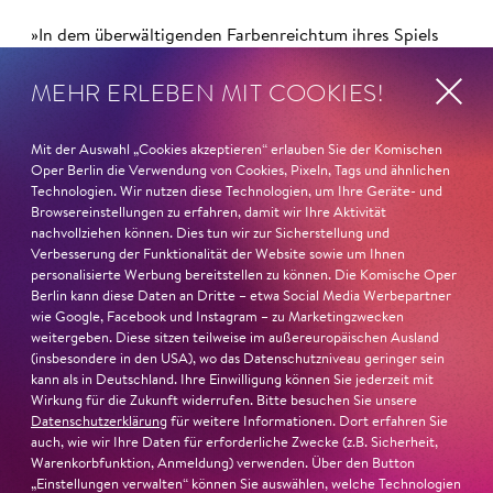
»In dem überwältigenden Farbenreichtum ihres Spiels
sind Auflehnung und Verletzlichkeit ebenso nachfühlbar
MEHR ERLEBEN MIT COOKIES!
wie die verzweifelte Einsamkeit ihrer Figur.«
Jury-
Begründung
Mit der Auswahl „Cookies akzeptieren“ erlauben Sie der Komischen
Oper Berlin die Verwendung von Cookies, Pixeln, Tags und ähnlichen
Technologien. Wir nutzen diese Technologien, um Ihre Geräte- und
Browsereinstellungen zu erfahren, damit wir Ihre Aktivität
nachvollziehen können. Dies tun wir zur Sicherstellung und
Verbesserung der Funktionalität der Website sowie um Ihnen
personalisierte Werbung bereitstellen zu können. Die Komische Oper
Berlin kann diese Daten an Dritte – etwa Social Media Werbepartner
wie Google, Facebook und Instagram – zu Marketingzwecken
weitergeben. Diese sitzen teilweise im außereuropäischen Ausland
(insbesondere in den USA), wo das Datenschutzniveau geringer sein
kann als in Deutschland. Ihre Einwilligung können Sie jederzeit mit
Wirkung für die Zukunft widerrufen. Bitte besuchen Sie unsere
Datenschutzerklärung
für weitere Informationen. Dort erfahren Sie
auch, wie wir Ihre Daten für erforderliche Zwecke (z.B. Sicherheit,
Warenkorbfunktion, Anmeldung) verwenden. Über den Button
„Einstellungen verwalten“ können Sie auswählen, welche Technologien