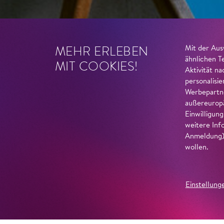
MEHR ERLEBEN
Mit der Aus
ähnlichen T
MIT COOKIES!
Aktivität n
personalisi
Werbepartne
außereuropä
Einwilligun
weitere Inf
Anmeldung) 
wollen.
Einstellung