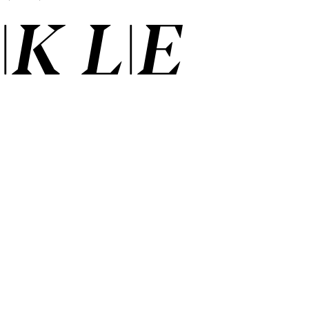
K­ LIE­