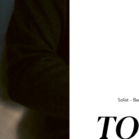
Solist - Ba
T