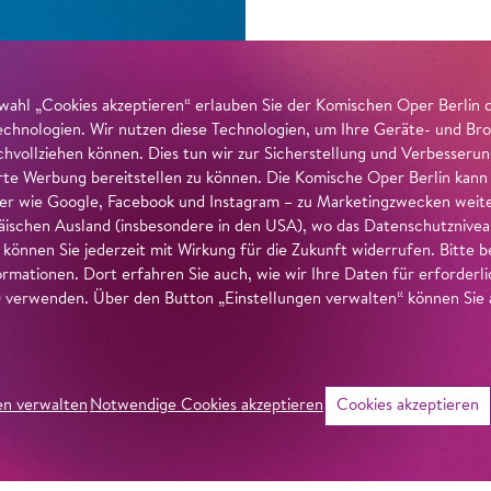
wahl „Cookies akzeptieren“ erlauben Sie der Komischen Oper Berlin 
echnologien. Wir nutzen diese Technologien, um Ihre Geräte- und Bro
achvollziehen können. Dies tun wir zur Sicherstellung und Verbesseru
erte Werbung bereitstellen zu können. Die Komische Oper Berlin kann
r wie Google, Facebook und Instagram – zu Marketingzwecken weiter
ischen Ausland (insbesondere in den USA), wo das Datenschutzniveau 
g können Sie jederzeit mit Wirkung für die Zukunft widerrufen. Bitte
ormationen. Dort erfahren Sie auch, wie wir Ihre Daten für erforderl
verwenden. Über den Button „Einstellungen verwalten“ können Sie a
en verwalten
Notwendige Cookies akzeptieren
Cookies akzeptieren
©