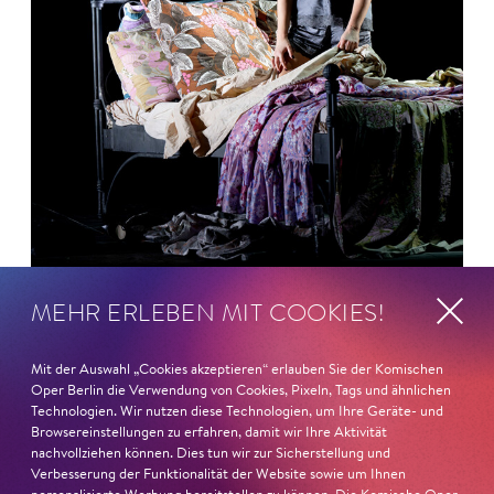
MEHR ERLEBEN MIT COOKIES!
26. Juni 2026
Ambur Braid für DER FAUST
Mit der Auswahl „Cookies akzeptieren“ erlauben Sie der Komischen
Oper Berlin die Verwendung von Cookies, Pixeln, Tags und ähnlichen
nominiert
Technologien. Wir nutzen diese Technologien, um Ihre Geräte- und
Browsereinstellungen zu erfahren, damit wir Ihre Aktivität
Ambur Braid
ist für den Deutschen Theaterpreis DER
nachvollziehen können. Dies tun wir zur Sicherstellung und
Verbesserung der Funktionalität der Website sowie um Ihnen
FAUST nominiert in der Kategorie »Darsteller:in