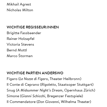
Mikhail Agrest
Nicholas Milton
WICHTIGE REGISSEUR:INNEN
Brigitte Fassbaender
Rainer Holzapfel
Victoria Stevens
Bernd Mottl
Marco Štorman
WICHTIGE PARTIEN ANDERSWO
Figaro (
Le Nozze di Figaro
, Theater Heilbronn)
Il Conte di Ceprano (
Rigoletto
, Staatsoper Stuttgart)
Snug (
A Midsummer Night’s Dream
, Opernhaus Zürich)
Simone (
Gianni Schicchi
, Bregenzer Festspiele)
Il Commendatore (
Don Giovanni
, Wilhelma Theater)