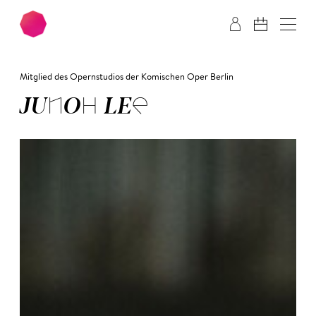
Zum Hauptinhalt springen
Zum Footer springen
Mitglied des Opernstudios der Komischen Oper Berlin
JUN­OH LEE­