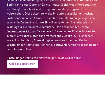
personalisierte Werbung bereitstellen zu können. Die Komische Oper
Musiktheater«. Ihr eindrucksvolles Rollendebüt als
Berlin kann diese Daten an Dritte – etwa Social Media Werbepartner
Katerina Lwowna Ismailowa in Barrie Koskys
Lady
wie Google, Facebook und Instagram – zu Marketingzwecken
weitergeben. Diese sitzen teilweise im außereuropäischen Ausland
Macbeth von Mzensk
sei jederzeit authentisch, ziehe das
(insbesondere in den USA), wo das Datenschutzniveau geringer sein
Publikum in ihren Bann, fordere zum Miterleben und
kann als in Deutschland. Ihre Einwilligung können Sie jederzeit mit
Mitleiden heraus – niemand im Saal bliebe teilnahmslos
Wirkung für die Zukunft widerrufen. Bitte besuchen Sie unsere
zurück, lobt die Jury Ambur Braids stimmliche Wucht
Datenschutzerklärung
für weitere Informationen. Dort erfahren Sie
auch, wie wir Ihre Daten für erforderliche Zwecke (z.B. Sicherheit,
und ihre starke Bühnenpräsenz:
Warenkorbfunktion, Anmeldung) verwenden. Über den Button
„Einstellungen verwalten“ können Sie auswählen, welche Technologien
»In dem überwältigenden Farbenreichtum ihres Spiels
Sie zulassen wollen.
sind Auflehnung und Verletzlichkeit ebenso nachfühlbar
Einstellungen verwalten
Notwendige Cookies akzeptieren
wie die verzweifelte Einsamkeit ihrer Figur.«
Jury-
Cookies akzeptieren
Begründung