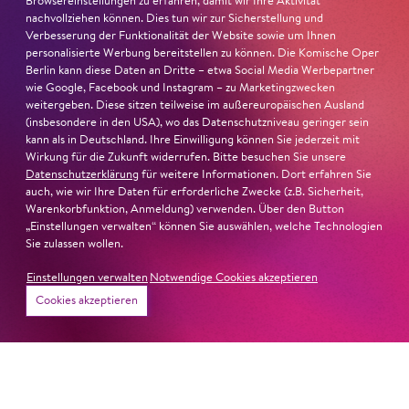
Browsereinstellungen zu erfahren, damit wir Ihre Aktivität
nachvollziehen können. Dies tun wir zur Sicherstellung und
Verbesserung der Funktionalität der Website sowie um Ihnen
personalisierte Werbung bereitstellen zu können. Die Komische Oper
Berlin kann diese Daten an Dritte – etwa Social Media Werbepartner
wie Google, Facebook und Instagram – zu Marketingzwecken
weitergeben. Diese sitzen teilweise im außereuropäischen Ausland
(insbesondere in den USA), wo das Datenschutzniveau geringer sein
22. Juni 2026
kann als in Deutschland. Ihre Einwilligung können Sie jederzeit mit
Wirkung für die Zukunft widerrufen. Bitte besuchen Sie unsere
Paradies und Abgrund
Datenschutzerklärung
für weitere Informationen. Dort erfahren Sie
auch, wie wir Ihre Daten für erforderliche Zwecke (z.B. Sicherheit,
Von lautem Flehen, sanfter Trauer und dem viel zu
Warenkorbfunktion, Anmeldung) verwenden. Über den Button
„Einstellungen verwalten“ können Sie auswählen, welche Technologien
frühen Abschied im französischem Chorkonzert
Sacre
Sie zulassen wollen.
Chor
Einstellungen verwalten
Notwendige Cookies akzeptieren
#KOBSiKo
Cookies akzeptieren