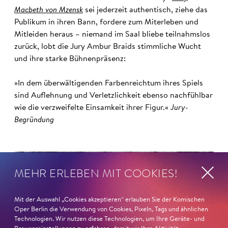
Macbeth von Mzensk
sei jederzeit authentisch, ziehe das
Publikum in ihren Bann, fordere zum Miterleben und
Mitleiden heraus – niemand im Saal bliebe teilnahmslos
zurück, lobt die Jury Ambur Braids stimmliche Wucht
und ihre starke Bühnenpräsenz:
»In dem überwältigenden Farbenreichtum ihres Spiels
sind Auflehnung und Verletzlichkeit ebenso nachfühlbar
wie die verzweifelte Einsamkeit ihrer Figur.«
Jury-
Begründung
MEHR ERLEBEN MIT COOKIES!
Mit der Auswahl „Cookies akzeptieren“ erlauben Sie der Komischen
Oper Berlin die Verwendung von Cookies, Pixeln, Tags und ähnlichen
Technologien. Wir nutzen diese Technologien, um Ihre Geräte- und