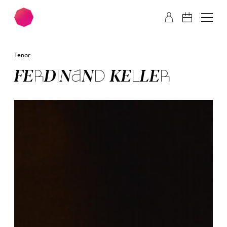
Zum Hauptinhalt springen
Zum Footer springen
Tenor
FER­DI­NAND KEL­LER