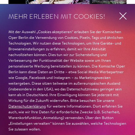
MEHR ERLEBEN MIT COOKIES!
Mit der Auswahl „Cookies akzeptieren“ erlauben Sie der Komischen
Oper Berlin die Verwendung von Cookies, Pixeln, Tags und ähnlichen
Technologien. Wir nutzen diese Technologien, um Ihre Geräte- und
Browsereinstellungen zu erfahren, damit wir Ihre Aktivität
nachvollziehen können. Dies tun wir zur Sicherstellung und
Verbesserung der Funktionalität der Website sowie um Ihnen
26. Juni 2026
personalisierte Werbung bereitstellen zu können. Die Komische Oper
Ambur Braid für DER FAUST
Berlin kann diese Daten an Dritte – etwa Social Media Werbepartner
wie Google, Facebook und Instagram – zu Marketingzwecken
nominiert
weitergeben. Diese sitzen teilweise im außereuropäischen Ausland
(insbesondere in den USA), wo das Datenschutzniveau geringer sein
kann als in Deutschland. Ihre Einwilligung können Sie jederzeit mit
Ambur Braid
ist für den Deutschen Theaterpreis DER
Wirkung für die Zukunft widerrufen. Bitte besuchen Sie unsere
FAUST nominiert in der Kategorie »Darsteller:in
Datenschutzerklärung
für weitere Informationen. Dort erfahren Sie
auch, wie wir Ihre Daten für erforderliche Zwecke (z.B. Sicherheit,
Musiktheater«. Ihr eindrucksvolles Rollendebüt als
Warenkorbfunktion, Anmeldung) verwenden. Über den Button
Katerina Lwowna Ismailowa in Barrie Koskys
Lady
„Einstellungen verwalten“ können Sie auswählen, welche Technologien
Macbeth von Mzensk
sei jederzeit authentisch, ziehe das
Sie zulassen wollen.
Publikum in ihren Bann, fordere zum Miterleben und