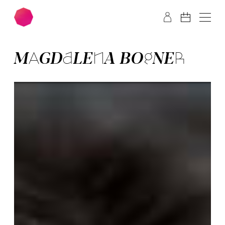
Zum Hauptinhalt springen
Zum Footer springen
MAG­DA­LENA BOGNER