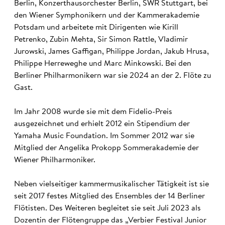
Berlin, Konzerthausorchester Berlin, SWR Stuttgart, bei
den Wiener Symphonikern und der Kammerakademie
Potsdam und arbeitete mit Dirigenten wie Kirill
Petrenko, Zubin Mehta, Sir Simon Rattle, Vladimir
Jurowski, James Gaffigan, Philippe Jordan, Jakub Hrusa,
Philippe Herreweghe und Marc Minkowski. Bei den
Berliner Philharmonikern war sie 2024 an der 2. Flöte zu
Gast.
Im Jahr 2008 wurde sie mit dem Fidelio-Preis
ausgezeichnet und erhielt 2012 ein Stipendium der
Yamaha Music Foundation. Im Sommer 2012 war sie
Mitglied der Angelika Prokopp Sommerakademie der
Wiener Philharmoniker.
Neben vielseitiger kammermusikalischer Tätigkeit ist sie
seit 2017 festes Mitglied des Ensembles der 14 Berliner
Flötisten. Des Weiteren begleitet sie seit Juli 2023 als
Dozentin der Flötengruppe das „Verbier Festival Junior