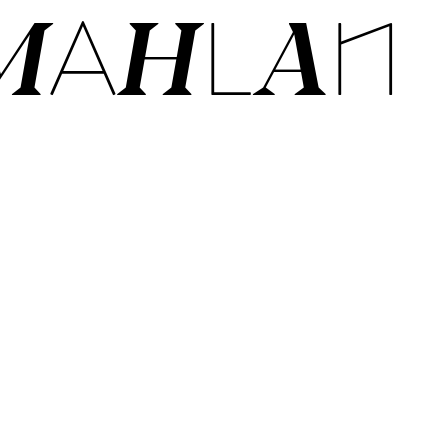
MAH­LAN­
U