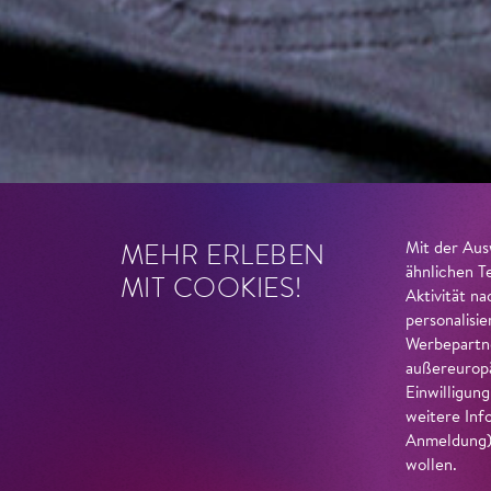
MEHR ERLEBEN
Mit der Aus
ähnlichen T
MIT COOKIES!
Aktivität n
personalisi
Werbepartne
außereuropä
Einwilligun
weitere Inf
Anmeldung) 
wollen.