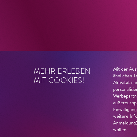
MEHR ERLEBEN
Mit der Aus
ähnlichen T
MIT COOKIES!
Aktivität n
personalisi
Werbepartne
außereuropä
Einwilligun
weitere Inf
Anmeldung) 
wollen.