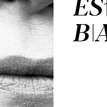
ES
BI