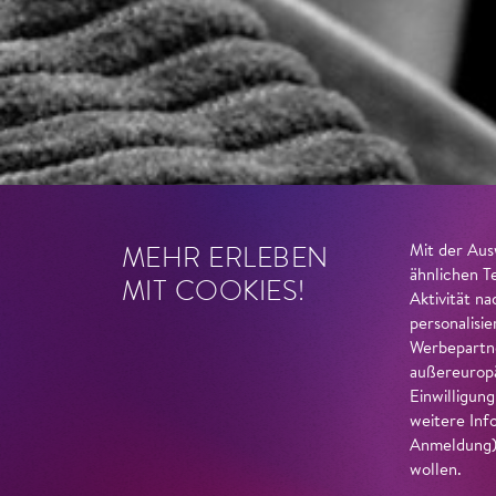
MEHR ERLEBEN
Mit der Aus
ähnlichen T
MIT COOKIES!
Aktivität n
personalisi
Werbepartne
außereuropä
Einwilligun
weitere Inf
Anmeldung) 
wollen.