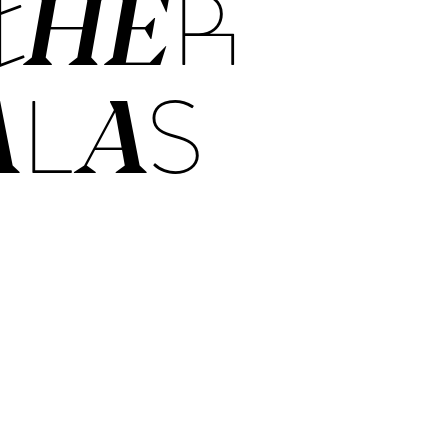
­THER
A­LAS