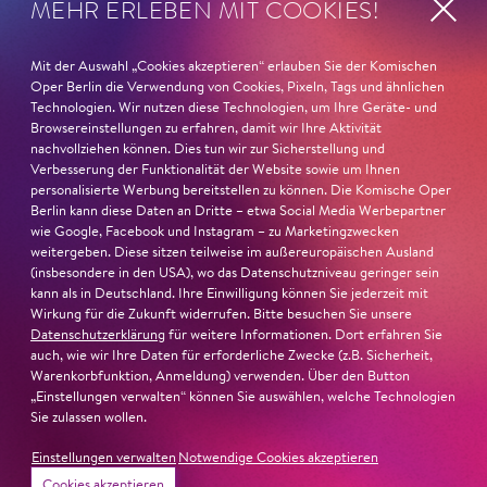
MEHR ERLEBEN MIT COOKIES!
Musiktheater«. Ihr eindrucksvolles Rollendebüt als
Katerina Lwowna Ismailowa in Barrie Koskys
Lady
Macbeth von Mzensk
sei jederzeit authentisch, ziehe das
Mit der Auswahl „Cookies akzeptieren“ erlauben Sie der Komischen
Publikum in ihren Bann, fordere zum Miterleben und
Oper Berlin die Verwendung von Cookies, Pixeln, Tags und ähnlichen
Technologien. Wir nutzen diese Technologien, um Ihre Geräte- und
Mitleiden heraus – niemand im Saal bliebe teilnahmslos
Browsereinstellungen zu erfahren, damit wir Ihre Aktivität
zurück, lobt die Jury Ambur Braids stimmliche Wucht
nachvollziehen können. Dies tun wir zur Sicherstellung und
und ihre starke Bühnenpräsenz:
Verbesserung der Funktionalität der Website sowie um Ihnen
personalisierte Werbung bereitstellen zu können. Die Komische Oper
Berlin kann diese Daten an Dritte – etwa Social Media Werbepartner
»In dem überwältigenden Farbenreichtum ihres Spiels
wie Google, Facebook und Instagram – zu Marketingzwecken
sind Auflehnung und Verletzlichkeit ebenso nachfühlbar
weitergeben. Diese sitzen teilweise im außereuropäischen Ausland
wie die verzweifelte Einsamkeit ihrer Figur.«
Jury-
(insbesondere in den USA), wo das Datenschutzniveau geringer sein
kann als in Deutschland. Ihre Einwilligung können Sie jederzeit mit
Begründung
Wirkung für die Zukunft widerrufen. Bitte besuchen Sie unsere
Datenschutzerklärung
für weitere Informationen. Dort erfahren Sie
auch, wie wir Ihre Daten für erforderliche Zwecke (z.B. Sicherheit,
Warenkorbfunktion, Anmeldung) verwenden. Über den Button
„Einstellungen verwalten“ können Sie auswählen, welche Technologien
Sie zulassen wollen.
Einstellungen verwalten
Notwendige Cookies akzeptieren
Cookies akzeptieren