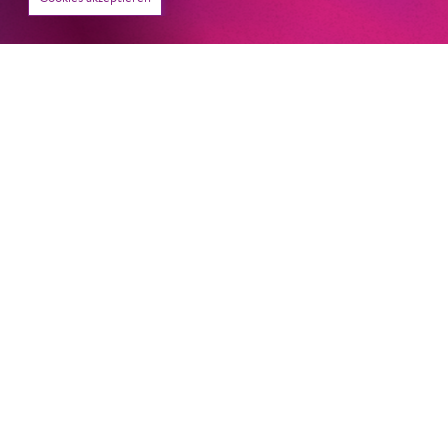
22. Juni 2026
Paradies und Abgrund
Von lautem Flehen, sanfter Trauer und dem viel zu
frühen Abschied im französischem Chorkonzert
Sacre
Chor
#KOBSiKo