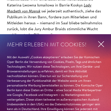
Katerina Lwowna Ismailowa in Barrie Koskys
Lady
Macbeth von Mzensk
sei jederzeit authentisch, ziehe das
Publikum in ihren Bann, fordere zum Miterleben und
Mitleiden heraus – niemand im Saal bliebe teilnahmslos
zurück, lobt die Jury Ambur Braids stimmliche Wucht
und ihre starke Bühnenpräsenz:
MEHR ERLEBEN MIT COOKIES!
»In dem überwältigenden Farbenreichtum ihres Spiels
sind Auflehnung und Verletzlichkeit ebenso nachfühlbar
Mit der Auswahl „Cookies akzeptieren“ erlauben Sie der Komischen
wie die verzweifelte Einsamkeit ihrer Figur.«
Jury-
Oper Berlin die Verwendung von Cookies, Pixeln, Tags und ähnlichen
Begründung
Technologien. Wir nutzen diese Technologien, um Ihre Geräte- und
Browsereinstellungen zu erfahren, damit wir Ihre Aktivität
nachvollziehen können. Dies tun wir zur Sicherstellung und
Verbesserung der Funktionalität der Website sowie um Ihnen
personalisierte Werbung bereitstellen zu können. Die Komische Oper
Berlin kann diese Daten an Dritte – etwa Social Media Werbepartner
wie Google, Facebook und Instagram – zu Marketingzwecken
weitergeben. Diese sitzen teilweise im außereuropäischen Ausland
(insbesondere in den USA), wo das Datenschutzniveau geringer sein
kann als in Deutschland. Ihre Einwilligung können Sie jederzeit mit