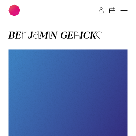
Zum Hauptinhalt springen
Zum Footer springen
BEN­JA­MIN GE­RICK­E