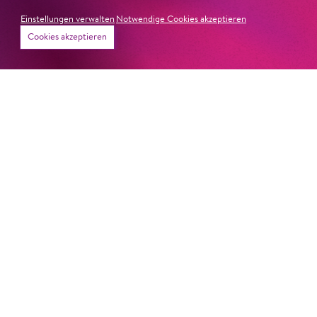
Einstellungen verwalten
Notwendige Cookies akzeptieren
Cookies akzeptieren
22. Juni 2026
Paradies und Abgrund
Von lautem Flehen, sanfter Trauer und dem viel zu
frühen Abschied im französischem Chorkonzert
Sacre
Chor
#KOBSiKo