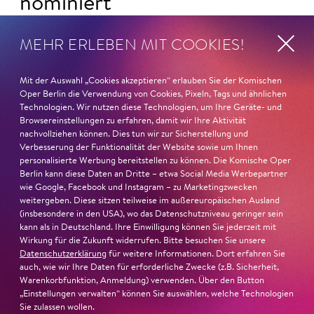
nominiert
Ambur Braid
ist für den Deutschen Theaterpreis DER
MEHR ERLEBEN MIT COOKIES!
FAUST nominiert in der Kategorie »Darsteller:in
Musiktheater«. Ihr eindrucksvolles Rollendebüt als
Mit der Auswahl „Cookies akzeptieren“ erlauben Sie der Komischen
Katerina Lwowna Ismailowa in Barrie Koskys
Lady
Oper Berlin die Verwendung von Cookies, Pixeln, Tags und ähnlichen
Macbeth von Mzensk
sei jederzeit authentisch, ziehe das
Technologien. Wir nutzen diese Technologien, um Ihre Geräte- und
Publikum in ihren Bann, fordere zum Miterleben und
Browsereinstellungen zu erfahren, damit wir Ihre Aktivität
nachvollziehen können. Dies tun wir zur Sicherstellung und
Mitleiden heraus – niemand im Saal bliebe teilnahmslos
Verbesserung der Funktionalität der Website sowie um Ihnen
zurück, lobt die Jury Ambur Braids stimmliche Wucht
personalisierte Werbung bereitstellen zu können. Die Komische Oper
und ihre starke Bühnenpräsenz:
Berlin kann diese Daten an Dritte – etwa Social Media Werbepartner
wie Google, Facebook und Instagram – zu Marketingzwecken
weitergeben. Diese sitzen teilweise im außereuropäischen Ausland
»In dem überwältigenden Farbenreichtum ihres Spiels
(insbesondere in den USA), wo das Datenschutzniveau geringer sein
sind Auflehnung und Verletzlichkeit ebenso nachfühlbar
kann als in Deutschland. Ihre Einwilligung können Sie jederzeit mit
wie die verzweifelte Einsamkeit ihrer Figur.«
Jury-
Wirkung für die Zukunft widerrufen. Bitte besuchen Sie unsere
Begründung
Datenschutzerklärung
für weitere Informationen. Dort erfahren Sie
auch, wie wir Ihre Daten für erforderliche Zwecke (z.B. Sicherheit,
Warenkorbfunktion, Anmeldung) verwenden. Über den Button
„Einstellungen verwalten“ können Sie auswählen, welche Technologien
Sie zulassen wollen.