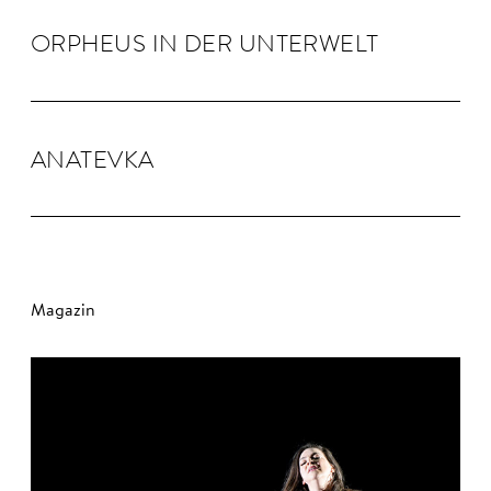
OR­PHEUS IN DER UN­TER­WELT
ANA­TEVKA
Magazin