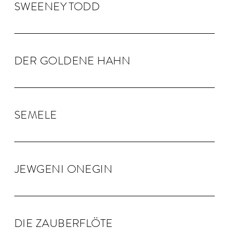
SWEENEY TODD
DER GOLDENE HAHN
SEMELE
JEW­GENI ONEGIN
DIE ZAU­BER­FLÖTE