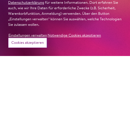
Datenschutzerklärung
für weitere Informationen. Dort erfahren Sie
auch, wie wir Ihre Daten für erforderliche Zwecke (z.B. Sicherheit,
Warenkorbfunktion, Anmeldung) verwenden. Über den Button
„Einstellungen verwalten“ können Sie auswählen, welche Technologien
Sie zulassen wollen.
Einstellungen verwalten
Notwendige Cookies akzeptieren
Cookies akzeptieren
26. Juni 2026
Ambur Braid für DER FAUST
nominiert
Ambur Braid
ist für den Deutschen Theaterpreis DER
FAUST nominiert in der Kategorie »Darsteller:in
Musiktheater«. Ihr eindrucksvolles Rollendebüt als
Katerina Lwowna Ismailowa in Barrie Koskys
Lady
Macbeth von Mzensk
sei jederzeit authentisch, ziehe das