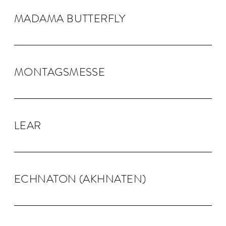
MADAMA BUTTER­FLY
MONTAGS­MESSE
LEAR
ECHNA­TON (AKHNA­TEN)