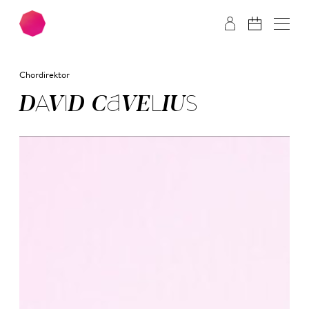
Zum Hauptinhalt springen
Zum Footer springen
Chordirektor
DA­VID CA­VE­LI­US