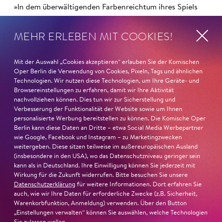
»In dem überwältigenden Farbenreichtum ihres Spiels
sind Auflehnung und Verletzlichkeit ebenso nachfühlbar
wie die verzweifelte Einsamkeit ihrer Figur.«
Jury-
MEHR ERLEBEN MIT COOKIES!
Begründung
Mit der Auswahl „Cookies akzeptieren“ erlauben Sie der Komischen
Oper Berlin die Verwendung von Cookies, Pixeln, Tags und ähnlichen
Technologien. Wir nutzen diese Technologien, um Ihre Geräte- und
Browsereinstellungen zu erfahren, damit wir Ihre Aktivität
nachvollziehen können. Dies tun wir zur Sicherstellung und
Verbesserung der Funktionalität der Website sowie um Ihnen
personalisierte Werbung bereitstellen zu können. Die Komische Oper
Berlin kann diese Daten an Dritte – etwa Social Media Werbepartner
wie Google, Facebook und Instagram – zu Marketingzwecken
weitergeben. Diese sitzen teilweise im außereuropäischen Ausland
(insbesondere in den USA), wo das Datenschutzniveau geringer sein
kann als in Deutschland. Ihre Einwilligung können Sie jederzeit mit
Wirkung für die Zukunft widerrufen. Bitte besuchen Sie unsere
Datenschutzerklärung
für weitere Informationen. Dort erfahren Sie
auch, wie wir Ihre Daten für erforderliche Zwecke (z.B. Sicherheit,
Warenkorbfunktion, Anmeldung) verwenden. Über den Button
„Einstellungen verwalten“ können Sie auswählen, welche Technologien
22. Juni 2026