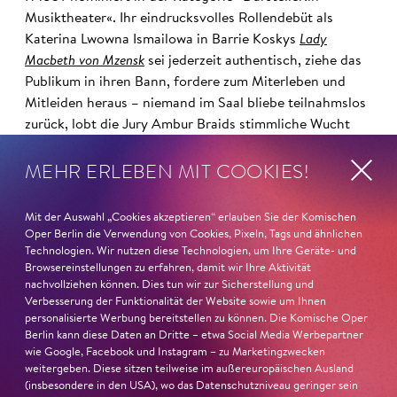
Musiktheater«. Ihr eindrucksvolles Rollendebüt als
Katerina Lwowna Ismailowa in Barrie Koskys
Lady
Macbeth von Mzensk
sei jederzeit authentisch, ziehe das
Publikum in ihren Bann, fordere zum Miterleben und
Mitleiden heraus – niemand im Saal bliebe teilnahmslos
zurück, lobt die Jury Ambur Braids stimmliche Wucht
und ihre starke Bühnenpräsenz:
MEHR ERLEBEN MIT COOKIES!
»In dem überwältigenden Farbenreichtum ihres Spiels
sind Auflehnung und Verletzlichkeit ebenso nachfühlbar
Mit der Auswahl „Cookies akzeptieren“ erlauben Sie der Komischen
wie die verzweifelte Einsamkeit ihrer Figur.«
Jury-
Oper Berlin die Verwendung von Cookies, Pixeln, Tags und ähnlichen
Technologien. Wir nutzen diese Technologien, um Ihre Geräte- und
Begründung
Browsereinstellungen zu erfahren, damit wir Ihre Aktivität
nachvollziehen können. Dies tun wir zur Sicherstellung und
Verbesserung der Funktionalität der Website sowie um Ihnen
personalisierte Werbung bereitstellen zu können. Die Komische Oper
Berlin kann diese Daten an Dritte – etwa Social Media Werbepartner
wie Google, Facebook und Instagram – zu Marketingzwecken
weitergeben. Diese sitzen teilweise im außereuropäischen Ausland
(insbesondere in den USA), wo das Datenschutzniveau geringer sein