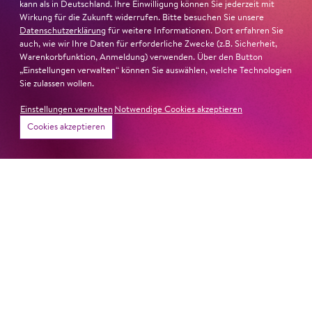
kann als in Deutschland. Ihre Einwilligung können Sie jederzeit mit
Wirkung für die Zukunft widerrufen. Bitte besuchen Sie unsere
Datenschutzerklärung
für weitere Informationen. Dort erfahren Sie
auch, wie wir Ihre Daten für erforderliche Zwecke (z.B. Sicherheit,
Warenkorbfunktion, Anmeldung) verwenden. Über den Button
„Einstellungen verwalten“ können Sie auswählen, welche Technologien
Sie zulassen wollen.
Einstellungen verwalten
Notwendige Cookies akzeptieren
Cookies akzeptieren
22. Juni 2026
Paradies und Abgrund
Von lautem Flehen, sanfter Trauer und dem viel zu
frühen Abschied im französischem Chorkonzert
Sacre
Chor
#KOBSiKo