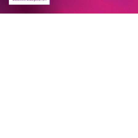
22. Juni 2026
Paradies und Abgrund
Von lautem Flehen, sanfter Trauer und dem viel zu
frühen Abschied im französischem Chorkonzert
Sacre
Chor
#KOBSiKo