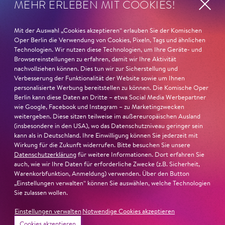
MEHR ERLEBEN MIT COOKIES!
Musiktheater«. Ihr eindrucksvolles Rollendebüt als
Katerina Lwowna Ismailowa in Barrie Koskys
Lady
Macbeth von Mzensk
sei jederzeit authentisch, ziehe das
Mit der Auswahl „Cookies akzeptieren“ erlauben Sie der Komischen
Publikum in ihren Bann, fordere zum Miterleben und
Oper Berlin die Verwendung von Cookies, Pixeln, Tags und ähnlichen
Technologien. Wir nutzen diese Technologien, um Ihre Geräte- und
Mitleiden heraus – niemand im Saal bliebe teilnahmslos
Browsereinstellungen zu erfahren, damit wir Ihre Aktivität
zurück, lobt die Jury Ambur Braids stimmliche Wucht
nachvollziehen können. Dies tun wir zur Sicherstellung und
und ihre starke Bühnenpräsenz:
Verbesserung der Funktionalität der Website sowie um Ihnen
personalisierte Werbung bereitstellen zu können. Die Komische Oper
Berlin kann diese Daten an Dritte – etwa Social Media Werbepartner
»In dem überwältigenden Farbenreichtum ihres Spiels
wie Google, Facebook und Instagram – zu Marketingzwecken
sind Auflehnung und Verletzlichkeit ebenso nachfühlbar
weitergeben. Diese sitzen teilweise im außereuropäischen Ausland
wie die verzweifelte Einsamkeit ihrer Figur.«
Jury-
(insbesondere in den USA), wo das Datenschutzniveau geringer sein
kann als in Deutschland. Ihre Einwilligung können Sie jederzeit mit
Begründung
Wirkung für die Zukunft widerrufen. Bitte besuchen Sie unsere
Datenschutzerklärung
für weitere Informationen. Dort erfahren Sie
auch, wie wir Ihre Daten für erforderliche Zwecke (z.B. Sicherheit,
Warenkorbfunktion, Anmeldung) verwenden. Über den Button
„Einstellungen verwalten“ können Sie auswählen, welche Technologien
Sie zulassen wollen.
Einstellungen verwalten
Notwendige Cookies akzeptieren
Cookies akzeptieren