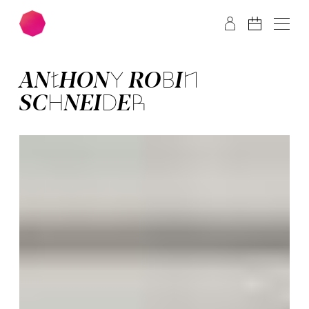
Zum Hauptinhalt springen
Zum Footer springen
AN­THO­NY­ RO­BIN
SCHNEI­DER