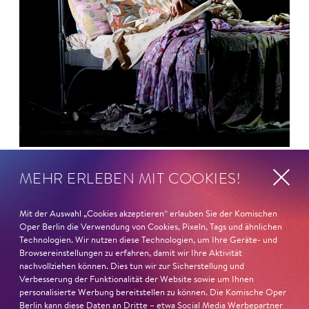
26. Juni 2026
MEHR ERLEBEN MIT COOKIES!
Ambur Braid für DER FAUST
Mit der Auswahl „Cookies akzeptieren“ erlauben Sie der Komischen
nominiert
Oper Berlin die Verwendung von Cookies, Pixeln, Tags und ähnlichen
Technologien. Wir nutzen diese Technologien, um Ihre Geräte- und
Browsereinstellungen zu erfahren, damit wir Ihre Aktivität
Ambur Braid
ist für den Deutschen Theaterpreis DER
nachvollziehen können. Dies tun wir zur Sicherstellung und
FAUST nominiert in der Kategorie »Darsteller:in
Verbesserung der Funktionalität der Website sowie um Ihnen
Musiktheater«. Ihr eindrucksvolles Rollendebüt als
personalisierte Werbung bereitstellen zu können. Die Komische Oper
Katerina Lwowna Ismailowa in Barrie Koskys
Lady
Berlin kann diese Daten an Dritte – etwa Social Media Werbepartner