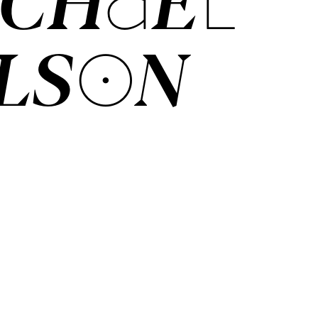
­CHAEL
L­SON