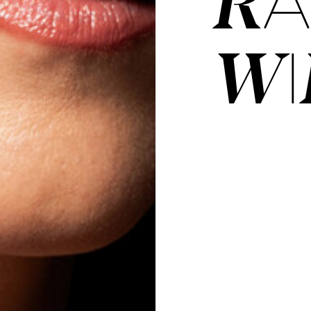
RA
WI