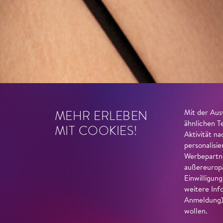
MEHR ERLEBEN
Mit der Aus
ähnlichen T
MIT COOKIES!
Aktivität n
personalisi
Werbepartne
außereuropä
Einwilligun
weitere Inf
Anmeldung) 
wollen.