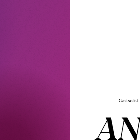
Gastsolist
AN