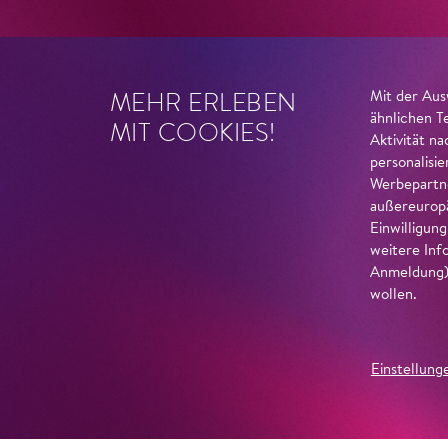
MEHR ERLEBEN
Mit der Aus
ähnlichen T
MIT COOKIES!
Aktivität n
personalisi
Werbepartne
außereuropä
Einwilligun
weitere Inf
Anmeldung) 
wollen.
Einstellung