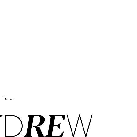
 - Tenor
­DREW