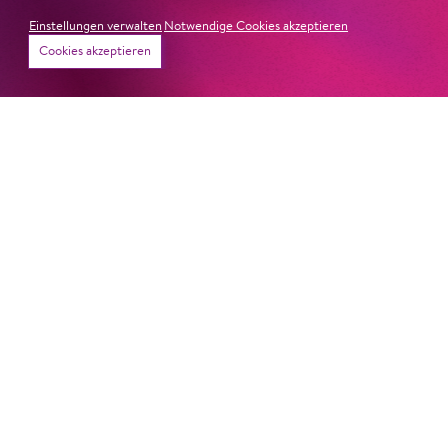
Einstellungen verwalten
Notwendige Cookies akzeptieren
Cookies akzeptieren
22. Juni 2026
Paradies und Abgrund
Von lautem Flehen, sanfter Trauer und dem viel zu
frühen Abschied im französischem Chorkonzert
Sacre
Chor
#KOBSiKo