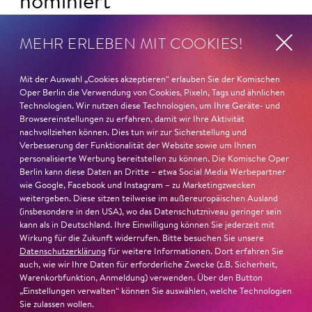
nominiert
Ambur Braid
ist für den Deutschen Theaterpreis DER
MEHR ERLEBEN MIT COOKIES!
FAUST nominiert in der Kategorie »Darsteller:in
Musiktheater«. Ihr eindrucksvolles Rollendebüt als
Mit der Auswahl „Cookies akzeptieren“ erlauben Sie der Komischen
Katerina Lwowna Ismailowa in Barrie Koskys
Lady
Oper Berlin die Verwendung von Cookies, Pixeln, Tags und ähnlichen
Macbeth von Mzensk
sei jederzeit authentisch, ziehe das
Technologien. Wir nutzen diese Technologien, um Ihre Geräte- und
Publikum in ihren Bann, fordere zum Miterleben und
Browsereinstellungen zu erfahren, damit wir Ihre Aktivität
Mitleiden heraus – niemand im Saal bliebe teilnahmslos
nachvollziehen können. Dies tun wir zur Sicherstellung und
Verbesserung der Funktionalität der Website sowie um Ihnen
zurück, lobt die Jury Ambur Braids stimmliche Wucht
personalisierte Werbung bereitstellen zu können. Die Komische Oper
und ihre starke Bühnenpräsenz:
Berlin kann diese Daten an Dritte – etwa Social Media Werbepartner
wie Google, Facebook und Instagram – zu Marketingzwecken
weitergeben. Diese sitzen teilweise im außereuropäischen Ausland
»In dem überwältigenden Farbenreichtum ihres Spiels
(insbesondere in den USA), wo das Datenschutzniveau geringer sein
sind Auflehnung und Verletzlichkeit ebenso nachfühlbar
kann als in Deutschland. Ihre Einwilligung können Sie jederzeit mit
wie die verzweifelte Einsamkeit ihrer Figur.«
Jury-
Wirkung für die Zukunft widerrufen. Bitte besuchen Sie unsere
Begründung
Datenschutzerklärung
für weitere Informationen. Dort erfahren Sie
auch, wie wir Ihre Daten für erforderliche Zwecke (z.B. Sicherheit,
Warenkorbfunktion, Anmeldung) verwenden. Über den Button
„Einstellungen verwalten“ können Sie auswählen, welche Technologien
Sie zulassen wollen.