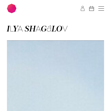
Zum Hauptinhalt springen
Zum Footer springen
IL­YA SHA­GA­LOV