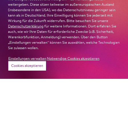
weitergeben. Diese sitzen teilweise im außereuropäischen Ausland
(insbesondere in den USA), wo das Datenschutzniveau geringer sein
kann als in Deutschland. Ihre Einwilligung können Sie jederzeit mit
Wirkung für die Zukunft widerrufen. Bitte besuchen Sie unsere
Datenschutzerklärung
für weitere Informationen. Dort erfahren Sie
auch, wie wir Ihre Daten für erforderliche Zwecke (z.B. Sicherheit,
Warenkorbfunktion, Anmeldung) verwenden. Über den Button
„Einstellungen verwalten“ können Sie auswählen, welche Technologien
Sie zulassen wollen.
Einstellungen verwalten
Notwendige Cookies akzeptieren
Cookies akzeptieren
22. Juni 2026
Paradies und Abgrund
Von lautem Flehen, sanfter Trauer und dem viel zu
frühen Abschied im französischem Chorkonzert
Sacre
Chor
#KOBSiKo