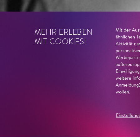
MEHR ERLEBEN
Mit der Aus
ähnlichen T
MIT COOKIES!
Aktivität n
personalisi
Werbepartne
außereuropä
Einwilligun
weitere Inf
Anmeldung) 
wollen.
Einstellung