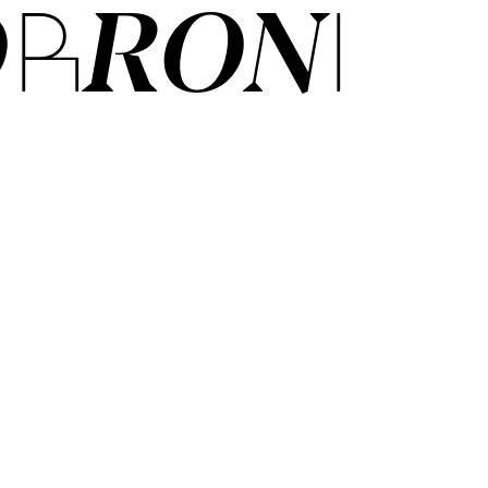
R­RONI