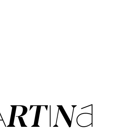
R­TI­NA