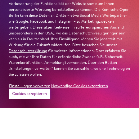
wie die verzweifelte Einsamkeit ihrer Figur.«
Jury-
Verbesserung der Funktionalität der Website sowie um Ihnen
personalisierte Werbung bereitstellen zu können. Die Komische Oper
Begründung
Berlin kann diese Daten an Dritte – etwa Social Media Werbepartner
wie Google, Facebook und Instagram – zu Marketingzwecken
weitergeben. Diese sitzen teilweise im außereuropäischen Ausland
(insbesondere in den USA), wo das Datenschutzniveau geringer sein
kann als in Deutschland. Ihre Einwilligung können Sie jederzeit mit
Wirkung für die Zukunft widerrufen. Bitte besuchen Sie unsere
Datenschutzerklärung
für weitere Informationen. Dort erfahren Sie
auch, wie wir Ihre Daten für erforderliche Zwecke (z.B. Sicherheit,
Warenkorbfunktion, Anmeldung) verwenden. Über den Button
„Einstellungen verwalten“ können Sie auswählen, welche Technologien
Sie zulassen wollen.
Einstellungen verwalten
Notwendige Cookies akzeptieren
Cookies akzeptieren
22. Juni 2026
Paradies und Abgrund