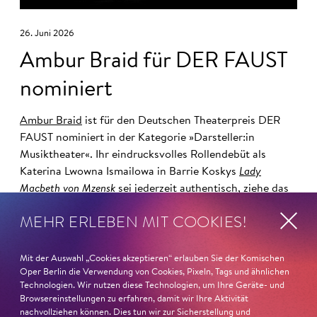
26. Juni 2026
Ambur Braid für DER FAUST
nominiert
Ambur Braid
ist für den Deutschen Theaterpreis DER
FAUST nominiert in der Kategorie »Darsteller:in
Musiktheater«. Ihr eindrucksvolles Rollendebüt als
Katerina Lwowna Ismailowa in Barrie Koskys
Lady
Macbeth von Mzensk
sei jederzeit authentisch, ziehe das
Publikum in ihren Bann, fordere zum Miterleben und
MEHR ERLEBEN MIT COOKIES!
Mitleiden heraus – niemand im Saal bliebe teilnahmslos
zurück, lobt die Jury Ambur Braids stimmliche Wucht
und ihre starke Bühnenpräsenz:
Mit der Auswahl „Cookies akzeptieren“ erlauben Sie der Komischen
Oper Berlin die Verwendung von Cookies, Pixeln, Tags und ähnlichen
Technologien. Wir nutzen diese Technologien, um Ihre Geräte- und
»In dem überwältigenden Farbenreichtum ihres Spiels
Browsereinstellungen zu erfahren, damit wir Ihre Aktivität
sind Auflehnung und Verletzlichkeit ebenso nachfühlbar
nachvollziehen können. Dies tun wir zur Sicherstellung und