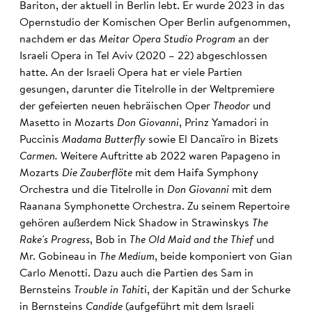
Bariton, der aktuell in Berlin lebt. Er wurde 2023 in das
Opernstudio der Komischen Oper Berlin aufgenommen,
nachdem er das
Meitar Opera Studio Program
an der
Israeli Opera in Tel Aviv (2020 – 22) abgeschlossen
hatte. An der Israeli Opera hat er viele Partien
gesungen, darunter die Titelrolle in der Weltpremiere
der gefeierten neuen hebräischen Oper
Theodor
und
Masetto in Mozarts
Don Giovanni
, Prinz Yamadori in
Puccinis
Madama Butterfly
sowie El Dancaïro in Bizets
Carmen.
Weitere Auftritte ab 2022 waren Papageno in
Mozarts
Die Zauberflöte
mit dem Haifa Symphony
Orchestra und die Titelrolle in
Don Giovanni
mit dem
Raanana Symphonette Orchestra. Zu seinem Repertoire
gehören außerdem Nick Shadow in Strawinskys
The
Rake's Progress
, Bob in
The Old Maid and the Thief
und
Mr. Gobineau in
The Medium
, beide komponiert von Gian
Carlo Menotti. Dazu auch die Partien des Sam in
Bernsteins
Trouble in Tahit
i, der Kapitän und der Schurke
in Bernsteins
Candide
(aufgeführt mit dem Israeli