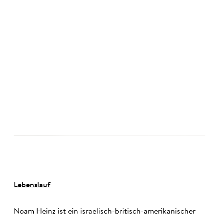
©
Lebenslauf
Noam Heinz ist ein israelisch-britisch-amerikanischer