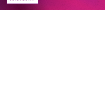
22. Juni 2026
Paradies und Abgrund
Von lautem Flehen, sanfter Trauer und dem viel zu
frühen Abschied im französischem Chorkonzert
Sacre
Chor
#KOBSiKo