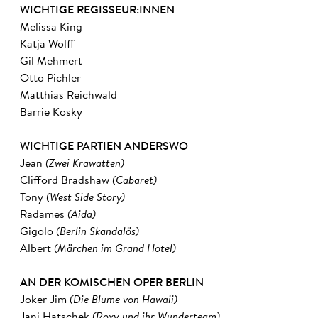
WICHTIGE REGISSEUR:INNEN
Melissa King
Katja Wolff
Gil Mehmert
Otto Pichler
Matthias Reichwald
Barrie Kosky
WICHTIGE PARTIEN ANDERSWO
Jean
(Zwei Krawatten
)
Clifford Bradshaw
(Cabaret
)
Tony
(West Side Story
)
Radames
(Aida
)
Gigolo
(Berlin Skandalös
)
Albert
(Märchen im Grand Hotel)
AN DER KOMISCHEN OPER BERLIN
Joker Jim
(Die Blume von Hawaii)
Jani Hatschek
(Roxy und ihr Wunderteam)