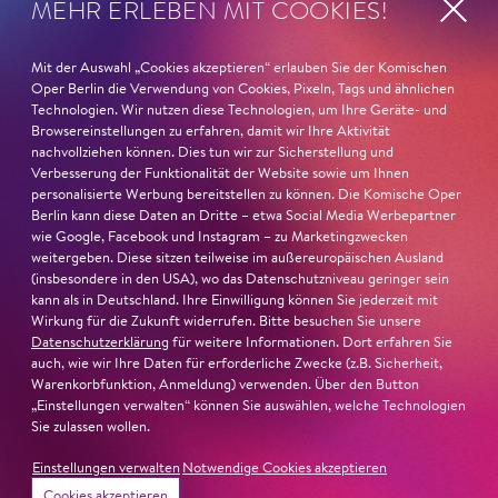
MEHR ERLEBEN MIT COOKIES!
Musiktheater«. Ihr eindrucksvolles Rollendebüt als
Katerina Lwowna Ismailowa in Barrie Koskys
Lady
Macbeth von Mzensk
sei jederzeit authentisch, ziehe das
Mit der Auswahl „Cookies akzeptieren“ erlauben Sie der Komischen
Publikum in ihren Bann, fordere zum Miterleben und
Oper Berlin die Verwendung von Cookies, Pixeln, Tags und ähnlichen
Technologien. Wir nutzen diese Technologien, um Ihre Geräte- und
Mitleiden heraus – niemand im Saal bliebe teilnahmslos
Browsereinstellungen zu erfahren, damit wir Ihre Aktivität
zurück, lobt die Jury Ambur Braids stimmliche Wucht
nachvollziehen können. Dies tun wir zur Sicherstellung und
und ihre starke Bühnenpräsenz:
Verbesserung der Funktionalität der Website sowie um Ihnen
personalisierte Werbung bereitstellen zu können. Die Komische Oper
Berlin kann diese Daten an Dritte – etwa Social Media Werbepartner
»In dem überwältigenden Farbenreichtum ihres Spiels
wie Google, Facebook und Instagram – zu Marketingzwecken
sind Auflehnung und Verletzlichkeit ebenso nachfühlbar
weitergeben. Diese sitzen teilweise im außereuropäischen Ausland
wie die verzweifelte Einsamkeit ihrer Figur.«
Jury-
(insbesondere in den USA), wo das Datenschutzniveau geringer sein
kann als in Deutschland. Ihre Einwilligung können Sie jederzeit mit
Begründung
Wirkung für die Zukunft widerrufen. Bitte besuchen Sie unsere
Datenschutzerklärung
für weitere Informationen. Dort erfahren Sie
auch, wie wir Ihre Daten für erforderliche Zwecke (z.B. Sicherheit,
Warenkorbfunktion, Anmeldung) verwenden. Über den Button
„Einstellungen verwalten“ können Sie auswählen, welche Technologien
Sie zulassen wollen.
Einstellungen verwalten
Notwendige Cookies akzeptieren
Cookies akzeptieren