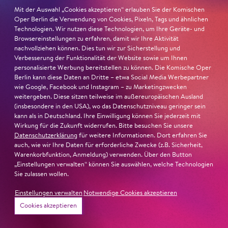
Mit der Auswahl „Cookies akzeptieren“ erlauben Sie der Komischen
Oper Berlin die Verwendung von Cookies, Pixeln, Tags und ähnlichen
Technologien. Wir nutzen diese Technologien, um Ihre Geräte- und
Browsereinstellungen zu erfahren, damit wir Ihre Aktivität
nachvollziehen können. Dies tun wir zur Sicherstellung und
Verbesserung der Funktionalität der Website sowie um Ihnen
personalisierte Werbung bereitstellen zu können. Die Komische Oper
Berlin kann diese Daten an Dritte – etwa Social Media Werbepartner
wie Google, Facebook und Instagram – zu Marketingzwecken
weitergeben. Diese sitzen teilweise im außereuropäischen Ausland
(insbesondere in den USA), wo das Datenschutzniveau geringer sein
kann als in Deutschland. Ihre Einwilligung können Sie jederzeit mit
Wirkung für die Zukunft widerrufen. Bitte besuchen Sie unsere
Datenschutzerklärung
für weitere Informationen. Dort erfahren Sie
22. Juni 2026
auch, wie wir Ihre Daten für erforderliche Zwecke (z.B. Sicherheit,
Paradies und Abgrund
Warenkorbfunktion, Anmeldung) verwenden. Über den Button
„Einstellungen verwalten“ können Sie auswählen, welche Technologien
Sie zulassen wollen.
Von lautem Flehen, sanfter Trauer und dem viel zu
frühen Abschied im französischem Chorkonzert
Sacre
Einstellungen verwalten
Notwendige Cookies akzeptieren
Chor
Cookies akzeptieren
#KOBSiKo