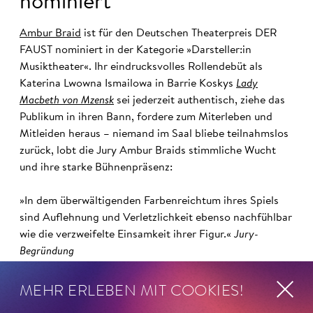
nominiert
Ambur Braid
ist für den Deutschen Theaterpreis DER
FAUST nominiert in der Kategorie »Darsteller:in
Musiktheater«. Ihr eindrucksvolles Rollendebüt als
Katerina Lwowna Ismailowa in Barrie Koskys
Lady
Macbeth von Mzensk
sei jederzeit authentisch, ziehe das
Publikum in ihren Bann, fordere zum Miterleben und
Mitleiden heraus – niemand im Saal bliebe teilnahmslos
zurück, lobt die Jury Ambur Braids stimmliche Wucht
und ihre starke Bühnenpräsenz:
»In dem überwältigenden Farbenreichtum ihres Spiels
sind Auflehnung und Verletzlichkeit ebenso nachfühlbar
wie die verzweifelte Einsamkeit ihrer Figur.«
Jury-
Begründung
MEHR ERLEBEN MIT COOKIES!