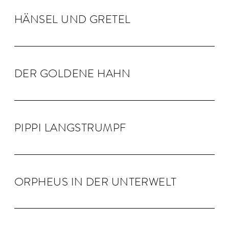
HÄNSEL UND GRE­TEL
DER GOLDENE HAHN
PIPPI LANG­STRUMPF
OR­PHEUS IN DER UN­TER­WELT