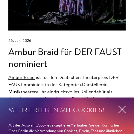
26. Juni 2026
Ambur Braid für DER FAUST
nominiert
Ambur Braid
ist für den Deutschen Theaterpreis DER
FAUST nominiert in der Kategorie »Darsteller:in
Musiktheater«. Ihr eindrucksvolles Rollendebüt als
Katerina Lwowna Ismailowa in Barrie Koskys
Lady
Macbeth von Mzensk
sei jederzeit authentisch, ziehe das
MEHR ERLEBEN MIT COOKIES!
Publikum in ihren Bann, fordere zum Miterleben und
Mitleiden heraus – niemand im Saal bliebe teilnahmslos
Mit der Auswahl „Cookies akzeptieren“ erlauben Sie der Komischen
zurück, lobt die Jury Ambur Braids stimmliche Wucht
Oper Berlin die Verwendung von Cookies, Pixeln, Tags und ähnlichen