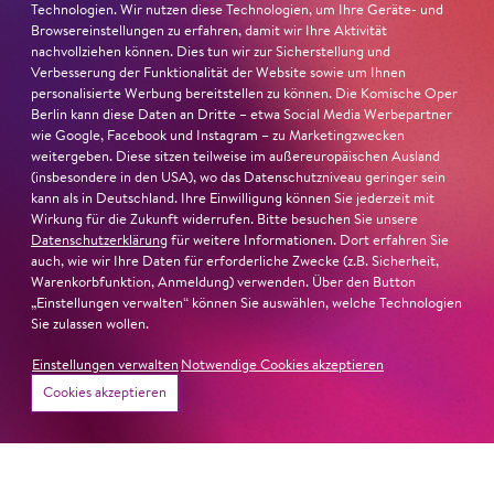
und ihre starke Bühnenpräsenz:
Technologien. Wir nutzen diese Technologien, um Ihre Geräte- und
Browsereinstellungen zu erfahren, damit wir Ihre Aktivität
nachvollziehen können. Dies tun wir zur Sicherstellung und
»In dem überwältigenden Farbenreichtum ihres Spiels
Verbesserung der Funktionalität der Website sowie um Ihnen
sind Auflehnung und Verletzlichkeit ebenso nachfühlbar
personalisierte Werbung bereitstellen zu können. Die Komische Oper
wie die verzweifelte Einsamkeit ihrer Figur.«
Jury-
Berlin kann diese Daten an Dritte – etwa Social Media Werbepartner
Begründung
wie Google, Facebook und Instagram – zu Marketingzwecken
weitergeben. Diese sitzen teilweise im außereuropäischen Ausland
(insbesondere in den USA), wo das Datenschutzniveau geringer sein
kann als in Deutschland. Ihre Einwilligung können Sie jederzeit mit
Wirkung für die Zukunft widerrufen. Bitte besuchen Sie unsere
Datenschutzerklärung
für weitere Informationen. Dort erfahren Sie
auch, wie wir Ihre Daten für erforderliche Zwecke (z.B. Sicherheit,
Warenkorbfunktion, Anmeldung) verwenden. Über den Button
„Einstellungen verwalten“ können Sie auswählen, welche Technologien
Sie zulassen wollen.
Einstellungen verwalten
Notwendige Cookies akzeptieren
Cookies akzeptieren