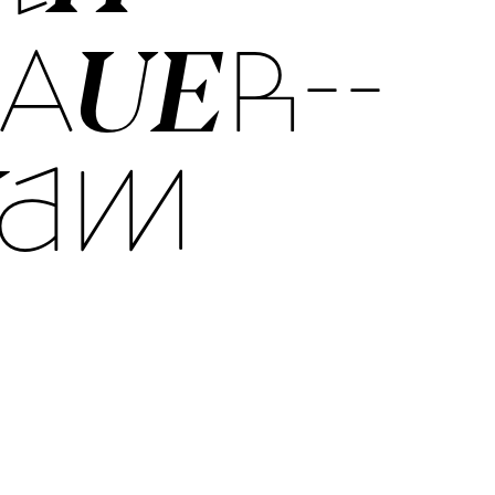
AU­ER-­
VAM