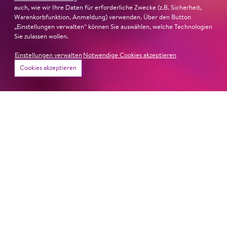
auch, wie wir Ihre Daten für erforderliche Zwecke (z.B. Sicherheit,
Warenkorbfunktion, Anmeldung) verwenden. Über den Button
„Einstellungen verwalten“ können Sie auswählen, welche Technologien
Sie zulassen wollen.
Einstellungen verwalten
Notwendige Cookies akzeptieren
22. Juni 2026
Cookies akzeptieren
Paradies und Abgrund
Von lautem Flehen, sanfter Trauer und dem viel zu
frühen Abschied im französischem Chorkonzert
Sacre
Chor
#KOBSiKo