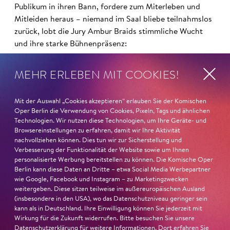
Publikum in ihren Bann, fordere zum Miterleben und
Mitleiden heraus – niemand im Saal bliebe teilnahmslos
zurück, lobt die Jury Ambur Braids stimmliche Wucht
und ihre starke Bühnenpräsenz:
»In dem überwältigenden Farbenreichtum ihres Spiels
MEHR ERLEBEN MIT COOKIES!
sind Auflehnung und Verletzlichkeit ebenso nachfühlbar
wie die verzweifelte Einsamkeit ihrer Figur.«
Jury-
Mit der Auswahl „Cookies akzeptieren“ erlauben Sie der Komischen
Begründung
Oper Berlin die Verwendung von Cookies, Pixeln, Tags und ähnlichen
Technologien. Wir nutzen diese Technologien, um Ihre Geräte- und
Browsereinstellungen zu erfahren, damit wir Ihre Aktivität
nachvollziehen können. Dies tun wir zur Sicherstellung und
Verbesserung der Funktionalität der Website sowie um Ihnen
personalisierte Werbung bereitstellen zu können. Die Komische Oper
Berlin kann diese Daten an Dritte – etwa Social Media Werbepartner
wie Google, Facebook und Instagram – zu Marketingzwecken
weitergeben. Diese sitzen teilweise im außereuropäischen Ausland
(insbesondere in den USA), wo das Datenschutzniveau geringer sein
kann als in Deutschland. Ihre Einwilligung können Sie jederzeit mit
Wirkung für die Zukunft widerrufen. Bitte besuchen Sie unsere
Datenschutzerklärung
für weitere Informationen. Dort erfahren Sie