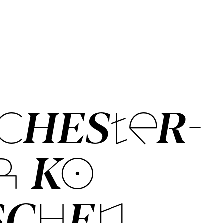
CHES­TER­
­ KO­
SCH­EN