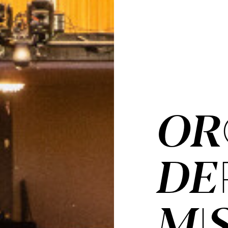
OR­
DER
MI