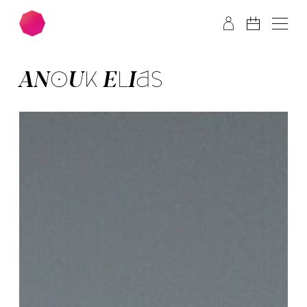
Zum Hauptinhalt springen
Zum Footer springen
AN­OUK ELI­AS