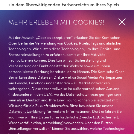
»In dem überwältigenden Farbenreichtum ihres Spiels
sind Auflehnung und Verletzlichkeit ebenso nachfühlbar
wie die verzweifelte Einsamkeit ihrer Figur.«
Jury-
MEHR ERLEBEN MIT COOKIES!
Begründung
Mit der Auswahl „Cookies akzeptieren“ erlauben Sie der Komischen
Oper Berlin die Verwendung von Cookies, Pixeln, Tags und ähnlichen
Technologien. Wir nutzen diese Technologien, um Ihre Geräte- und
Browsereinstellungen zu erfahren, damit wir Ihre Aktivität
nachvollziehen können. Dies tun wir zur Sicherstellung und
Verbesserung der Funktionalität der Website sowie um Ihnen
personalisierte Werbung bereitstellen zu können. Die Komische Oper
Berlin kann diese Daten an Dritte – etwa Social Media Werbepartner
wie Google, Facebook und Instagram – zu Marketingzwecken
weitergeben. Diese sitzen teilweise im außereuropäischen Ausland
(insbesondere in den USA), wo das Datenschutzniveau geringer sein
kann als in Deutschland. Ihre Einwilligung können Sie jederzeit mit
Wirkung für die Zukunft widerrufen. Bitte besuchen Sie unsere
Datenschutzerklärung
für weitere Informationen. Dort erfahren Sie
auch, wie wir Ihre Daten für erforderliche Zwecke (z.B. Sicherheit,
Warenkorbfunktion, Anmeldung) verwenden. Über den Button
„Einstellungen verwalten“ können Sie auswählen, welche Technologien
22. Juni 2026