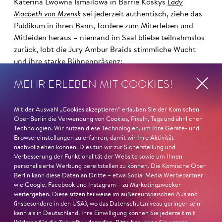
Katerina Lwowna Ismailowa in Barrie Koskys
Lady
Macbeth von Mzensk
sei jederzeit authentisch, ziehe das
Publikum in ihren Bann, fordere zum Miterleben und
Mitleiden heraus – niemand im Saal bliebe teilnahmslos
zurück, lobt die Jury Ambur Braids stimmliche Wucht
und ihre starke Bühnenpräsenz:
MEHR ERLEBEN MIT COOKIES!
»In dem überwältigenden Farbenreichtum ihres Spiels
sind Auflehnung und Verletzlichkeit ebenso nachfühlbar
wie die verzweifelte Einsamkeit ihrer Figur.«
Jury-
Mit der Auswahl „Cookies akzeptieren“ erlauben Sie der Komischen
Oper Berlin die Verwendung von Cookies, Pixeln, Tags und ähnlichen
Begründung
Technologien. Wir nutzen diese Technologien, um Ihre Geräte- und
Browsereinstellungen zu erfahren, damit wir Ihre Aktivität
nachvollziehen können. Dies tun wir zur Sicherstellung und
Verbesserung der Funktionalität der Website sowie um Ihnen
personalisierte Werbung bereitstellen zu können. Die Komische Oper
Berlin kann diese Daten an Dritte – etwa Social Media Werbepartner
wie Google, Facebook und Instagram – zu Marketingzwecken
weitergeben. Diese sitzen teilweise im außereuropäischen Ausland
(insbesondere in den USA), wo das Datenschutzniveau geringer sein
kann als in Deutschland. Ihre Einwilligung können Sie jederzeit mit