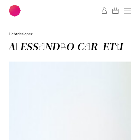
Zum Hauptinhalt springen
Zum Footer springen
Lichtdesigner
ALE­SSAN­DRO CAR­LET­TI