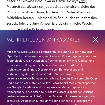
Katerina Lwowna Ismailowa in Barrie Koskys
Lady
Macbeth von Mzensk
sei jederzeit authentisch, ziehe das
Publikum in ihren Bann, fordere zum Miterleben und
Mitleiden heraus – niemand im Saal bliebe teilnahmslos
zurück, lobt die Jury Ambur Braids stimmliche Wucht
und ihre starke Bühnenpräsenz:
MEHR ERLEBEN MIT COOKIES!
»In dem überwältigenden Farbenreichtum ihres Spiels
sind Auflehnung und Verletzlichkeit ebenso nachfühlbar
wie die verzweifelte Einsamkeit ihrer Figur.«
Jury-
Mit der Auswahl „Cookies akzeptieren“ erlauben Sie der Komischen
Oper Berlin die Verwendung von Cookies, Pixeln, Tags und ähnlichen
Begründung
Technologien. Wir nutzen diese Technologien, um Ihre Geräte- und
Browsereinstellungen zu erfahren, damit wir Ihre Aktivität
nachvollziehen können. Dies tun wir zur Sicherstellung und
Verbesserung der Funktionalität der Website sowie um Ihnen
personalisierte Werbung bereitstellen zu können. Die Komische Oper
Berlin kann diese Daten an Dritte – etwa Social Media Werbepartner
wie Google, Facebook und Instagram – zu Marketingzwecken
weitergeben. Diese sitzen teilweise im außereuropäischen Ausland
(insbesondere in den USA), wo das Datenschutzniveau geringer sein
kann als in Deutschland. Ihre Einwilligung können Sie jederzeit mit