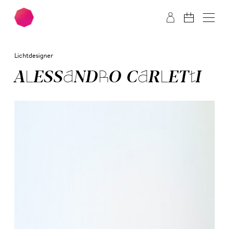
Zum Hauptinhalt springen
Zum Footer springen
Lichtdesigner
ALE­SSAN­DRO CAR­LET­TI