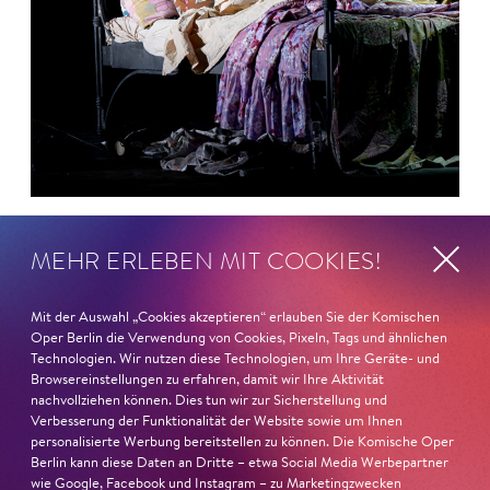
26. Juni 2026
MEHR ERLEBEN MIT COOKIES!
Ambur Braid für DER FAUST
nominiert
Mit der Auswahl „Cookies akzeptieren“ erlauben Sie der Komischen
Oper Berlin die Verwendung von Cookies, Pixeln, Tags und ähnlichen
Technologien. Wir nutzen diese Technologien, um Ihre Geräte- und
Ambur Braid
ist für den Deutschen Theaterpreis DER
Browsereinstellungen zu erfahren, damit wir Ihre Aktivität
FAUST nominiert in der Kategorie »Darsteller:in
nachvollziehen können. Dies tun wir zur Sicherstellung und
Musiktheater«. Ihr eindrucksvolles Rollendebüt als
Verbesserung der Funktionalität der Website sowie um Ihnen
personalisierte Werbung bereitstellen zu können. Die Komische Oper
Katerina Lwowna Ismailowa in Barrie Koskys
Lady
Berlin kann diese Daten an Dritte – etwa Social Media Werbepartner
Macbeth von Mzensk
sei jederzeit authentisch, ziehe das
wie Google, Facebook und Instagram – zu Marketingzwecken