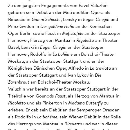
Zu den jüngsten Engagements von Pavel Valuzhin
gehören sein Debüt an der Metropolitan Opera als
Rinuccio in
Gianni Schicchi
, Lensky in
Eugen Onegin
und
Prinz Gvidon in
Der goldene Hahn
an der Komischen
Oper Berlin sowie Faust in
Mefistofele
an der Staatsoper
Hannover, Herzog von Mantua in
Rigoletto
am Theater
Basel, Lenski in
Eugen Onegin
an der Staatsoper
Hannover, Rodolfo in
La bohème
am Bolschoi-Theater
Moskau, an der Staatsoper Stuttgart und an der
Königlichen Dänischen Oper, Alfredo in
La traviata
an
der Staatsoper Stuttgart und Ivan Lykov in
Die
Zarenbraut
am Bolschoi-Theater Moskau.
Valuzhin war bereits an der Staatsoper Stuttgart in der
Titelrolle von Gounods
Faust
, als Herzog von Mantua in
Rigoletto
und als Pinkerton in
Madama Butterfly
zu
erleben. Er gab sein Debüt an der Semperoper Dresden
als Rodolfo in
La bohème
, sein Wiener Debüt in der Rolle
des Herzogs von Mantua in
Rigoletto
und war in dieser