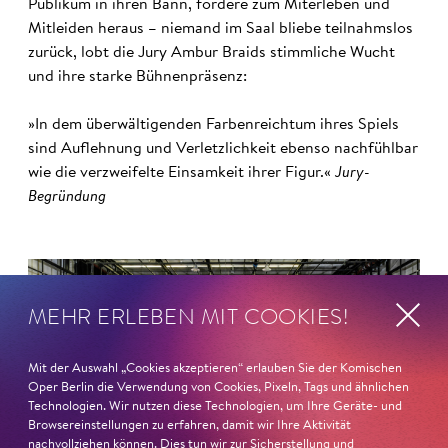
Publikum in ihren Bann, fordere zum Miterleben und
Mitleiden heraus – niemand im Saal bliebe teilnahmslos
zurück, lobt die Jury Ambur Braids stimmliche Wucht
und ihre starke Bühnenpräsenz:
»In dem überwältigenden Farbenreichtum ihres Spiels
sind Auflehnung und Verletzlichkeit ebenso nachfühlbar
wie die verzweifelte Einsamkeit ihrer Figur.«
Jury-
Begründung
MEHR ERLEBEN MIT COOKIES!
Mit der Auswahl „Cookies akzeptieren“ erlauben Sie der Komischen
Oper Berlin die Verwendung von Cookies, Pixeln, Tags und ähnlichen
Technologien. Wir nutzen diese Technologien, um Ihre Geräte- und
Browsereinstellungen zu erfahren, damit wir Ihre Aktivität
nachvollziehen können. Dies tun wir zur Sicherstellung und