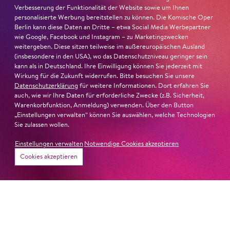
Verbesserung der Funktionalität der Website sowie um Ihnen
personalisierte Werbung bereitstellen zu können. Die Komische Oper
Berlin kann diese Daten an Dritte – etwa Social Media Werbepartner
wie Google, Facebook und Instagram – zu Marketingzwecken
weitergeben. Diese sitzen teilweise im außereuropäischen Ausland
22. Juni 2026
(insbesondere in den USA), wo das Datenschutzniveau geringer sein
kann als in Deutschland. Ihre Einwilligung können Sie jederzeit mit
Paradies und Abgrund
Wirkung für die Zukunft widerrufen. Bitte besuchen Sie unsere
Datenschutzerklärung
für weitere Informationen. Dort erfahren Sie
auch, wie wir Ihre Daten für erforderliche Zwecke (z.B. Sicherheit,
Von lautem Flehen, sanfter Trauer und dem viel zu
Warenkorbfunktion, Anmeldung) verwenden. Über den Button
frühen Abschied im französischem Chorkonzert
Sacre
„Einstellungen verwalten“ können Sie auswählen, welche Technologien
Chor
Sie zulassen wollen.
#KOBSiKo
Einstellungen verwalten
Notwendige Cookies akzeptieren
Cookies akzeptieren