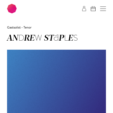
Zum Hauptinhalt springen
Zum Footer springen
Gastsolist - Tenor
AN­DREW STA­PLES