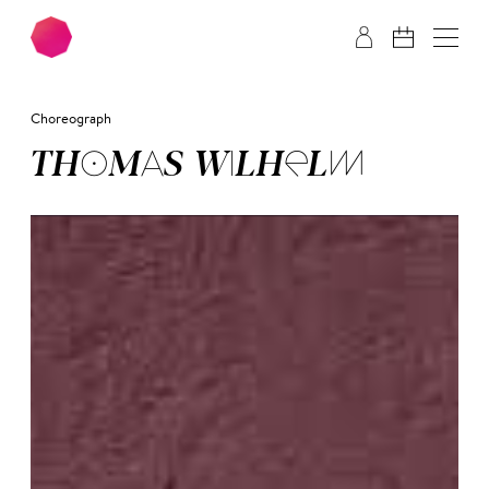
Zum Hauptinhalt springen
Zum Footer springen
Choreograph
THO­MAS WIL­HELM