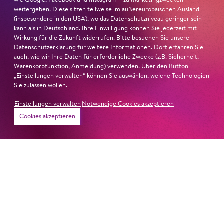
wie Google, Facebook und Instagram – zu Marketingzwecken
Paradies und Abgrund
weitergeben. Diese sitzen teilweise im außereuropäischen Ausland
(insbesondere in den USA), wo das Datenschutzniveau geringer sein
kann als in Deutschland. Ihre Einwilligung können Sie jederzeit mit
Von lautem Flehen, sanfter Trauer und dem viel zu
Wirkung für die Zukunft widerrufen. Bitte besuchen Sie unsere
frühen Abschied im französischem Chorkonzert
Sacre
Datenschutzerklärung
für weitere Informationen. Dort erfahren Sie
auch, wie wir Ihre Daten für erforderliche Zwecke (z.B. Sicherheit,
Chor
Warenkorbfunktion, Anmeldung) verwenden. Über den Button
„Einstellungen verwalten“ können Sie auswählen, welche Technologien
#KOBSiKo
Sie zulassen wollen.
Einstellungen verwalten
Notwendige Cookies akzeptieren
Cookies akzeptieren