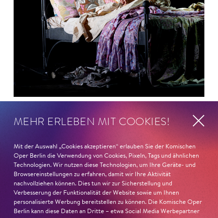
26. Juni 2026
MEHR ERLEBEN MIT COOKIES!
Ambur Braid für DER FAUST
Mit der Auswahl „Cookies akzeptieren“ erlauben Sie der Komischen
nominiert
Oper Berlin die Verwendung von Cookies, Pixeln, Tags und ähnlichen
Technologien. Wir nutzen diese Technologien, um Ihre Geräte- und
Ambur Braid
ist für den Deutschen Theaterpreis DER
Browsereinstellungen zu erfahren, damit wir Ihre Aktivität
nachvollziehen können. Dies tun wir zur Sicherstellung und
FAUST nominiert in der Kategorie »Darsteller:in
Verbesserung der Funktionalität der Website sowie um Ihnen
Musiktheater«. Ihr eindrucksvolles Rollendebüt als
personalisierte Werbung bereitstellen zu können. Die Komische Oper
Katerina Lwowna Ismailowa in Barrie Koskys
Lady
Berlin kann diese Daten an Dritte – etwa Social Media Werbepartner