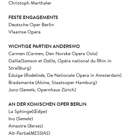
Christoph Marthaler
FESTE ENGAGEMENTS
Deutsche Oper Berlin
Vlaamse Opera
WICHTIGE PARTIEN ANDERSWO
Carmen (
Carmen,
Den Norske Opera Oslo)
Dalila(
Samson et Dalila,
Opéra national du Rhin in
Straßburg)
Eduige (
Rodelinde,
De Nationale Opera in Amsterdam)
Bradamante (
Alcina,
Staatsoper Hamburg)
Juno (
Semele,
Opernhaus Zürich)
AN DER KOMISCHEN OPER BERLIN
La Sphinge(
Œdipe
)
Ino (
Semele
)
Amastre (
Xerxes
)
Alt-Partie(
MESSIAS
)