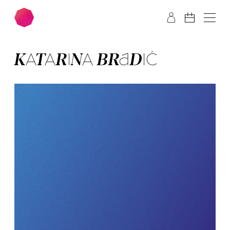
Zum Hauptinhalt springen
Zum Footer springen
KA­TA­RI­NA BRA­DIĆ